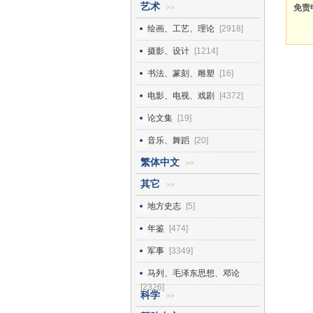
艺术
免责
>>
绘画、工艺、理论
[2918]
摄影、设计
[1214]
书法、篆刻、雕塑
[16]
电影、电视、戏剧
[4372]
论文集
[19]
音乐、舞蹈
[20]
繁体中文
>>
其它
>>
地方史志
[5]
年鉴
[474]
军事
[3349]
马列、毛泽东思想、邓论
[2326]
科学
>>