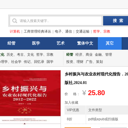
计算机
|
工商管理经典译丛
|
电子、通信
|
交通运输
|
哲学、宗教
经管
医学
艺术
繁体中文
其它
文化
历史、考古、文化
哲学、宗教
经管
经济、商业
金融、管理
心理学、社会学
传记、回忆录
国学
投资、理财
广告、策划
乡村振兴与农业农村现代化报告．201
版社,2024.01
¥
25.80
价 格：
加入收藏
VIP优惠
文件类型
8折
pdf或epub或扫描版