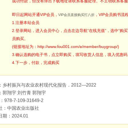
成功付款，但没有弹出下载地址请联系客服处理。不主动联系客服
即日起网站开通VIP会员，
，VIP会员购书流
VIP会员直接购买打八折
1.注册本站会员
2.登录网站，进入会员中心，点击左边导航“在线充值”，选中“购买V
员购买。
(链接地址为：http://www.fou001.com/e/member/buygroup/)
3.确认选购的电子书，点立即购买，填写收货人信息，填入优惠码：ODA
4.下一步，付款，完成购买
：乡村振兴与农业农村现代化报告．2012—2022
：郭翔宇 刘竹青 郭翔宇
：978-7-109-31649-2
社：中国农业出版社
期：2024.01