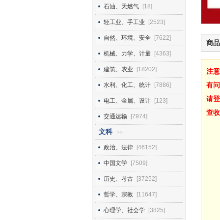
石油、天燃气
[18]
轻工业、手工业
[2523]
自然、环境、安全
[7622]
商品
机械、力学、计量
[4363]
建筑、农业
[18202]
注意
有问
水利、化工、统计
[7886]
请登
电工、金属、设计
[123]
查收
交通运输
[7974]
文科
>>
政治、法律
[46152]
中国文学
[7509]
历史、考古
[37252]
哲学、宗教
[11647]
心理学、社会学
[3825]