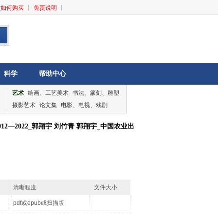
如何购买
免责说明
科学
帮助中心
艺术
绘画、工艺美术
书法、篆刻、雕塑
摄影艺术
论文集
电影、电视、戏剧
音乐、舞蹈
论文集
2—2022_郭翔宇 刘竹青 郭翔宇_中国农业出
清晰程度
文件大小
pdf或epub或扫描版