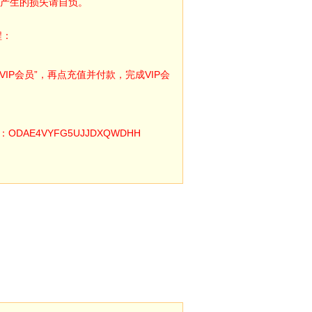
产生的损失请自负。
程：
IP会员”，再点充值并付款，完成VIP会
E4VYFG5UJJDXQWDHH