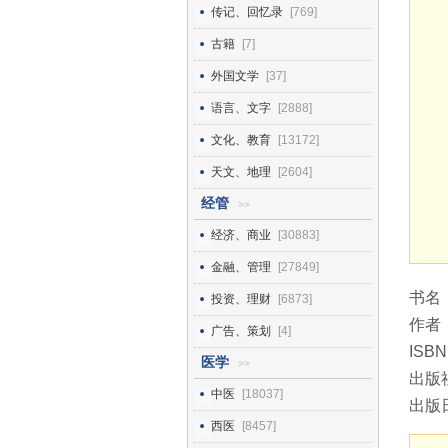
传记、回忆录
[769]
古籍
[7]
外国文学
[37]
语言、文字
[2888]
文化、教育
[13172]
天文、地理
[2604]
经管
>>
经济、商业
[30883]
金融、管理
[27849]
书名
投资、理财
[6873]
作者
广告、策划
[4]
ISBN
医学
>>
出版
中医
[18037]
出版日
西医
[8457]