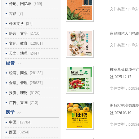
传记、回忆录
[769]
文件类型：pdf或
古籍
[7]
外国文学
[37]
语言、文字
[2710]
家庭园艺入门指南_矢
文化、教育
[12961]
文件类型：pdf或
天文、地理
[2447]
经管
>>
棚室草莓优质生产
经济、商业
[28123]
社,2025.12.17
金融、管理
[25637]
文件类型：pdf或
投资、理财
[6120]
广告、策划
[713]
图解枇杷高效栽培
医学
社,2026.03.19
>>
中医
[17784]
文件类型：pdf或
西医
[8254]