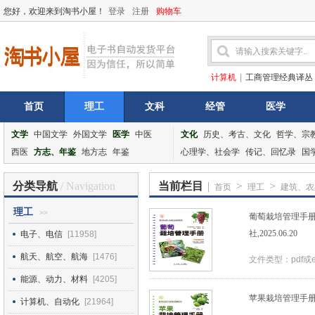
您好，欢迎来到淘书小屋！
登录
注册
购物车
计算机
|
工商管理经典译丛
首页
理工
文科
经管
医学
文学
中国文学
外国文学
医学
中医
文化
历史、考古、文化
哲学、宗
西医
方志、年鉴
地方志
年鉴
心理学、社会学
传记、回忆录
国
分类导航
/ Navigation
当前栏目
|
>
>
首页
理工
建筑、农
理工
>>
葡萄栽培管理手册
社,2025.06.20
电子、电信
[11958]
航天、航空、航海
[1476]
文件类型：pdf或
能源、动力、材料
[4205]
苹果栽培管理手册_三
计算机、自动化
[21964]