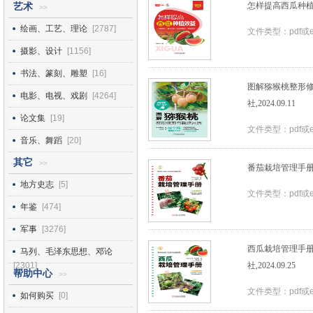
怎样提高西瓜种植效益
艺术
>>
绘画、工艺、理论
[2787]
文件类型：pdf或
摄影、设计
[1156]
书法、篆刻、雕塑
[16]
图解猕猴桃整形修
电影、电视、戏剧
[4264]
社,2024.09.11
论文集
[19]
文件类型：pdf或
音乐、舞蹈
[20]
其它
>>
番茄栽培管理手册_白
地方史志
[5]
文件类型：pdf或
年鉴
[474]
军事
[3276]
西瓜栽培管理手册
马列、毛泽东思想、邓论
[2301]
社,2024.09.25
帮助中心
>>
文件类型：pdf或
如何购买
[0]