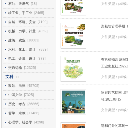
石油、天燃气
[18]
文件类型：pdf或
轻工业、手工业
[2465]
自然、环境、安全
[7199]
梨栽培管理手册_广田
机械、力学、计量
[4059]
文件类型：pdf或
建筑、农业
[18083]
水利、化工、统计
[7889]
电工、金属、设计
[378]
有机植物园 庭院常
工业出版社,2025.0
交通运输
[12325]
文科
文件类型：pdf或
>>
政治、法律
[45705]
家庭园艺指南_农明顺
中国文学
[7325]
社,2025.08.15
历史、考古
[36866]
文件类型：pdf或
哲学、宗教
[11486]
心理学、社会学
[4298]
请和门外的草玩一会儿