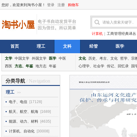
您好，欢迎来到淘书小屋！
登录
注册
购物车
计算机
|
工商管理经典译丛
首页
理工
文科
经管
医学
文学
中国文学
外国文学
医学
中医
文化
历史、考古、文化
哲学、宗
西医
方志、年鉴
地方志
年鉴
心理学、社会学
传记、回忆录
国
分类导航
/ Navigation
理工
>>
电子、电信
[17128]
航天、航空、航海
[1689]
能源、动力、材料
[4635]
计算机、自动化
[30008]