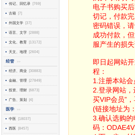
传记、回忆录
[769]
电子书购买后
古籍
[7]
切记，付款完
外国文学
[37]
密码错误，请
语言、文字
[2888]
成功付款，但
文化、教育
[13172]
服产生的损失
天文、地理
[2604]
即日起网站开
经管
>>
程：
经济、商业
[30883]
1.注册本站会
金融、管理
[27849]
2.登录网站
投资、理财
[6873]
买VIP会员”
广告、策划
[4]
(链接地址为：http
医学
>>
3.确认选购
中医
[18037]
码：ODAE4V
西医
[8457]