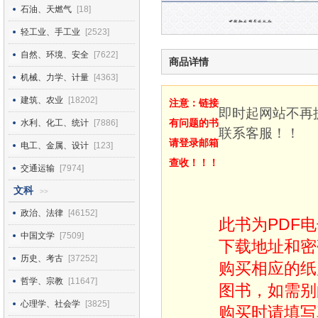
石油、天燃气
[18]
轻工业、手工业
[2523]
自然、环境、安全
[7622]
商品详情
机械、力学、计量
[4363]
建筑、农业
[18202]
注意：链接
即时起网站不再
有问题的书
水利、化工、统计
[7886]
联系客服！！
请登录邮箱
电工、金属、设计
[123]
查收！！！
交通运输
[7974]
文科
>>
政治、法律
[46152]
此书为PDF
中国文学
[7509]
下载地址和密
历史、考古
[37252]
购买相应的纸
哲学、宗教
[11647]
图书，如需别
心理学、社会学
[3825]
购买时请填写