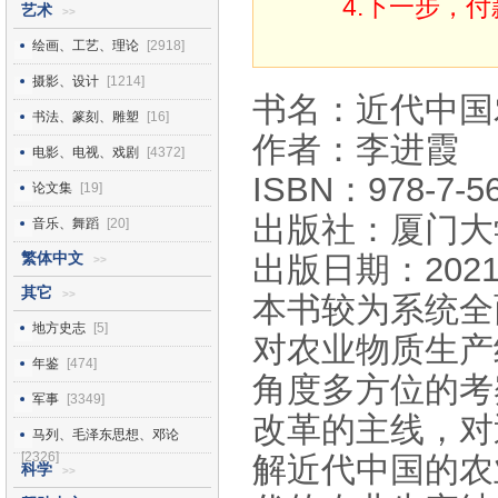
4.下一步，
艺术
>>
绘画、工艺、理论
[2918]
摄影、设计
[1214]
书名：近代中国
书法、篆刻、雕塑
[16]
作者：李进霞
电影、电视、戏剧
[4372]
ISBN：978-7-56
论文集
[19]
出版社：厦门大
音乐、舞蹈
[20]
繁体中文
出版日期：2021
>>
其它
>>
本书较为系统全
地方史志
[5]
对农业物质生产
年鉴
[474]
角度多方位的考
军事
[3349]
改革的主线，对
马列、毛泽东思想、邓论
[2326]
解近代中国的农
科学
>>