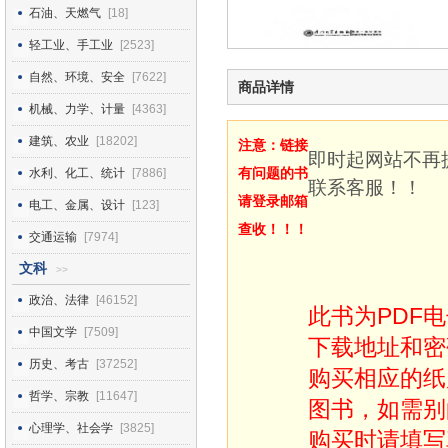
石油、天燃气
[18]
轻工业、手工业
[2523]
自然、环境、安全
[7622]
商品详情
机械、力学、计量
[4363]
建筑、农业
[18202]
注意：链接
即时起网站不再
有问题的书
水利、化工、统计
[7886]
联系客服！！
请登录邮箱
电工、金属、设计
[123]
查收！！！
交通运输
[7974]
文科
>>
政治、法律
[46152]
此书为PDF
中国文学
[7509]
下载地址和密
历史、考古
[37252]
购买相应的纸
哲学、宗教
[11647]
图书，如需别
心理学、社会学
[3825]
购买时请填写