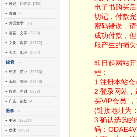
传记、回忆录
[769]
电子书购买后
古籍
[7]
切记，付款完
外国文学
[37]
密码错误，请
语言、文字
[2888]
成功付款，但
文化、教育
[13172]
服产生的损失
天文、地理
[2604]
即日起网站开
经管
>>
程：
经济、商业
[30883]
1.注册本站会
金融、管理
[27849]
2.登录网站
投资、理财
[6873]
买VIP会员”
广告、策划
[4]
(链接地址为：http
医学
>>
3.确认选购
中医
[18037]
码：ODAE4V
西医
[8457]