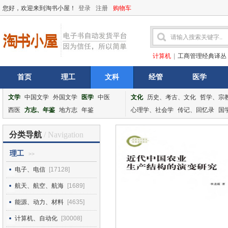
您好，欢迎来到淘书小屋！
登录
注册
购物车
计算机
|
工商管理经典译丛
首页
理工
文科
经管
医学
文学
中国文学
外国文学
医学
中医
文化
历史、考古、文化
哲学、宗
西医
方志、年鉴
地方志
年鉴
心理学、社会学
传记、回忆录
国
分类导航
/ Navigation
理工
>>
电子、电信
[17128]
航天、航空、航海
[1689]
能源、动力、材料
[4635]
计算机、自动化
[30008]