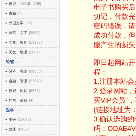
传记、回忆录
[769]
电子书购买后
古籍
[7]
切记，付款完
外国文学
[37]
密码错误，请
语言、文字
[2888]
成功付款，但
文化、教育
[13172]
服产生的损失
天文、地理
[2604]
即日起网站开
经管
>>
程：
经济、商业
[30883]
1.注册本站会
金融、管理
[27849]
2.登录网站
投资、理财
[6873]
买VIP会员”
广告、策划
[4]
(链接地址为：http
医学
>>
3.确认选购
中医
[18037]
码：ODAE4V
西医
[8457]