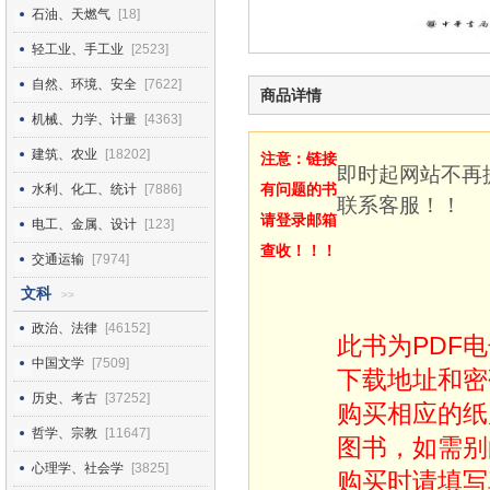
石油、天燃气
[18]
轻工业、手工业
[2523]
自然、环境、安全
[7622]
商品详情
机械、力学、计量
[4363]
建筑、农业
[18202]
注意：链接
即时起网站不再
有问题的书
水利、化工、统计
[7886]
联系客服！！
请登录邮箱
电工、金属、设计
[123]
查收！！！
交通运输
[7974]
文科
>>
政治、法律
[46152]
此书为PDF
中国文学
[7509]
下载地址和密
历史、考古
[37252]
购买相应的纸
哲学、宗教
[11647]
图书，如需别
心理学、社会学
[3825]
购买时请填写