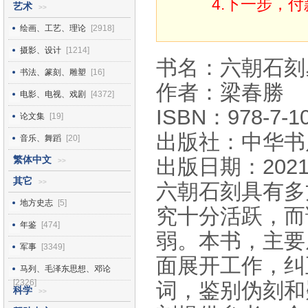
4.下一步，
艺术
>>
绘画、工艺、理论
[2918]
摄影、设计
[1214]
书名：六朝石刻
书法、篆刻、雕塑
[16]
作者：梁春勝
电影、电视、戏剧
[4372]
ISBN：978-7-10
论文集
[19]
出版社：中华书
音乐、舞蹈
[20]
繁体中文
出版日期：2021
>>
其它
>>
六朝石刻具有多
地方史志
[5]
究十分活跃，而
年鉴
[474]
弱。本书，主要
军事
[3349]
面展开工作，纠
马列、毛泽东思想、邓论
[2326]
词，鉴别伪刻和
科学
>>