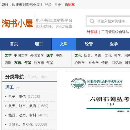
您好，欢迎来到淘书小屋！
登录
注册
购物车
计算机
|
工商管理经典译丛
首页
理工
文科
经管
医学
文学
中国文学
外国文学
医学
中医
文化
历史、考古、文化
哲学、宗
西医
方志、年鉴
地方志
年鉴
心理学、社会学
传记、回忆录
国
分类导航
/ Navigation
理工
>>
电子、电信
[17128]
航天、航空、航海
[1689]
能源、动力、材料
[4635]
计算机、自动化
[30008]