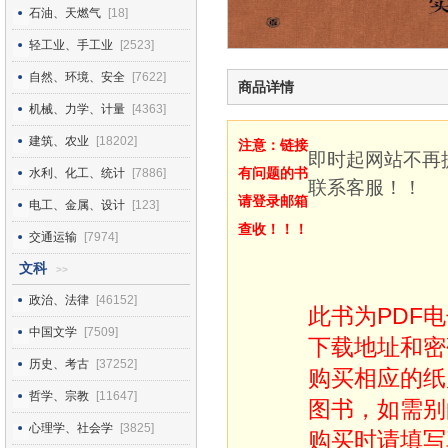
石油、天燃气
[18]
轻工业、手工业
[2523]
自然、环境、安全
[7622]
商品详情
机械、力学、计量
[4363]
建筑、农业
[18202]
注意：链接
即时起网站不再
有问题的书
水利、化工、统计
[7886]
联系客服！！
请登录邮箱
电工、金属、设计
[123]
查收！！！
交通运输
[7974]
文科
>>
政治、法律
[46152]
此书为PDF
中国文学
[7509]
下载地址和密
历史、考古
[37252]
购买相应的纸
哲学、宗教
[11647]
图书，如需别
心理学、社会学
[3825]
购买时请填写