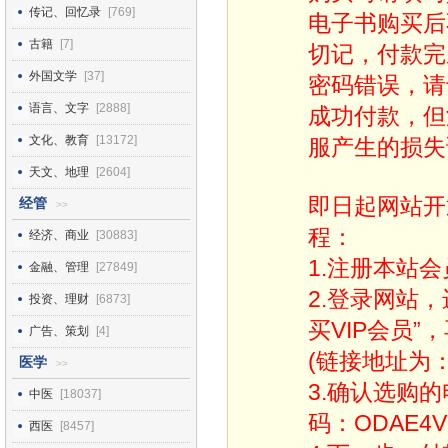
传记、回忆录
[769]
电子书购买后
古籍
[7]
切记，付款完
外国文学
[37]
密码错误，请
语言、文字
[2888]
成功付款，但
文化、教育
[13172]
服产生的损失
天文、地理
[2604]
即日起网站开
经管
>>
程：
经济、商业
[30883]
1.注册本站会
金融、管理
[27849]
2.登录网站
投资、理财
[6873]
买VIP会员”
广告、策划
[4]
(链接地址为：http
医学
>>
3.确认选购
中医
[18037]
码：ODAE4V
西医
[8457]