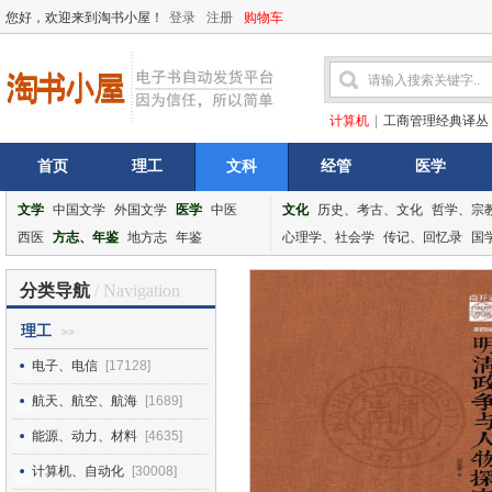
您好，欢迎来到淘书小屋！
登录
注册
购物车
计算机
|
工商管理经典译丛
首页
理工
文科
经管
医学
文学
中国文学
外国文学
医学
中医
文化
历史、考古、文化
哲学、宗
西医
方志、年鉴
地方志
年鉴
心理学、社会学
传记、回忆录
国
分类导航
/ Navigation
理工
>>
电子、电信
[17128]
航天、航空、航海
[1689]
能源、动力、材料
[4635]
计算机、自动化
[30008]