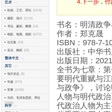
4.下一步，
艺术
>>
绘画、工艺、理论
[2918]
摄影、设计
[1214]
书名：明清政争
书法、篆刻、雕塑
[16]
作者：郑克晟
电影、电视、戏剧
[4372]
ISBN：978-7-10
论文集
[19]
出版社：中华书
音乐、舞蹈
[20]
繁体中文
出版日期：2021
>>
其它
>>
全书为七章：第
地方史志
[5]
要明代重赋与江
年鉴
[474]
与政争》，讨论
军事
[3349]
人物与明代政治
马列、毛泽东思想、邓论
[2326]
代政治人物为主
科学
>>