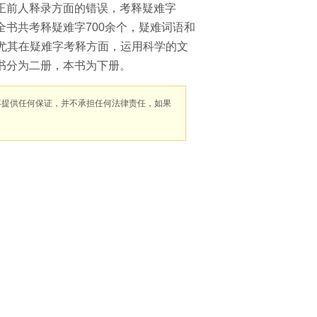
正前人释录方面的错误，考释疑难字
书共考释疑难字700余个，疑难词语和
方。尤其在疑难字考释方面，运用科学的文
书分为二册，本书为下册。
不提供任何保证，并不承担任何法律责任，如果