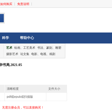
如何购买
免责说明
科学
帮助中心
艺术
绘画、工艺美术
书法、篆刻、雕塑
摄影艺术
论文集
电影、电视、戏剧
音乐、舞蹈
论文集
局,2021.05
清晰程度
文件大小
pdf或epub或扫描版
无需注册会员，可以直接购买！