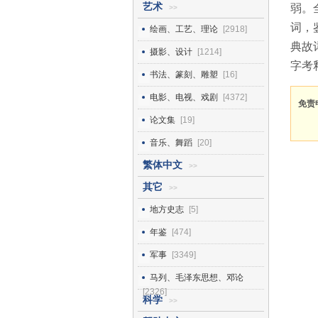
艺术
弱。
>>
词，
绘画、工艺、理论
[2918]
典故
摄影、设计
[1214]
字考
书法、篆刻、雕塑
[16]
电影、电视、戏剧
[4372]
免责
论文集
[19]
音乐、舞蹈
[20]
繁体中文
>>
其它
>>
地方史志
[5]
年鉴
[474]
军事
[3349]
马列、毛泽东思想、邓论
[2326]
科学
>>