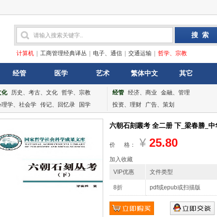
计算机
|
工商管理经典译丛
|
电子、通信
|
交通运输
|
哲学、宗教
经管
医学
艺术
繁体中文
其它
文化
历史、考古、文化
哲学、宗教
经管
经济、商业
金融、管理
心理学、社会学
传记、回忆录
国学
投资、理财
广告、策划
六朝石刻叢考 全二册 下_梁春勝_中华书
¥
25.80
价 格：
加入收藏
VIP优惠
文件类型
8折
pdf或epub或扫描版