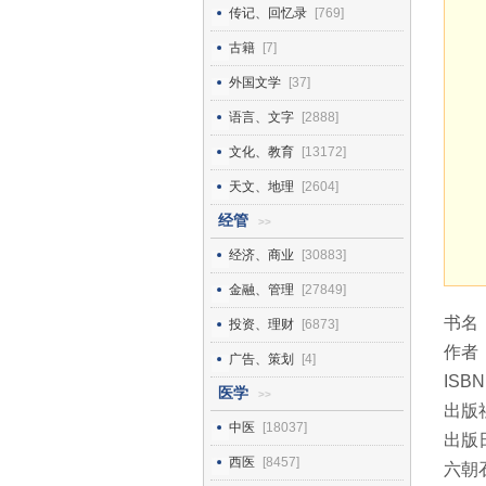
传记、回忆录
[769]
古籍
[7]
外国文学
[37]
语言、文字
[2888]
文化、教育
[13172]
天文、地理
[2604]
经管
>>
经济、商业
[30883]
金融、管理
[27849]
书名
投资、理财
[6873]
作者
广告、策划
[4]
ISBN
医学
>>
出版
中医
[18037]
出版日
西医
[8457]
六朝