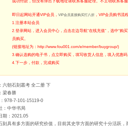
成功付款，但没有弹出下载地址请联系客服处理。不主动联系客服
即日起网站开通VIP会员，
，VIP会员购书流
VIP会员直接购买打八折
1.注册本站会员
2.登录网站，进入会员中心，点击左边导航“在线充值”，选中“购买V
员购买。
(链接地址为：http://www.fou001.com/e/member/buygroup/)
3.确认选购的电子书，点立即购买，填写收货人信息，填入优惠码：ODA
4.下一步，付款，完成购买
：六朝石刻叢考 全二册 下
：梁春勝
：978-7-101-15119-0
社：中华书局
期：2021.05
石刻具有多方面的研究价值，目前其史学方面的研究十分活跃，