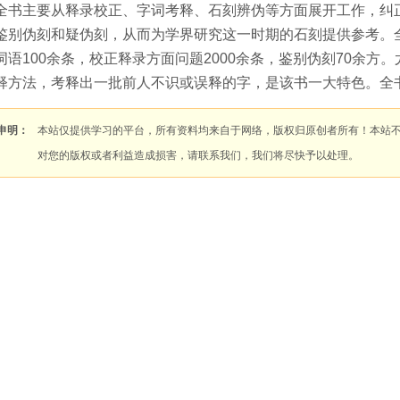
全书主要从释录校正、字词考释、石刻辨伪等方面展开工作，纠
鉴别伪刻和疑伪刻，从而为学界研究这一时期的石刻提供参考。全
词语100余条，校正释录方面问题2000余条，鉴别伪刻70余
释方法，考释出一批前人不识或误释的字，是该书一大特色。全
申明：
本站仅提供学习的平台，所有资料均来自于网络，版权归原创者所有！本站
对您的版权或者利益造成损害，请联系我们，我们将尽快予以处理。