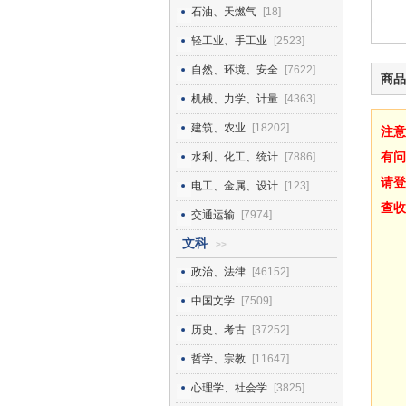
石油、天燃气
[18]
轻工业、手工业
[2523]
自然、环境、安全
[7622]
商品
机械、力学、计量
[4363]
建筑、农业
[18202]
注意
有问
水利、化工、统计
[7886]
请登
电工、金属、设计
[123]
查收
交通运输
[7974]
文科
>>
政治、法律
[46152]
中国文学
[7509]
历史、考古
[37252]
哲学、宗教
[11647]
心理学、社会学
[3825]