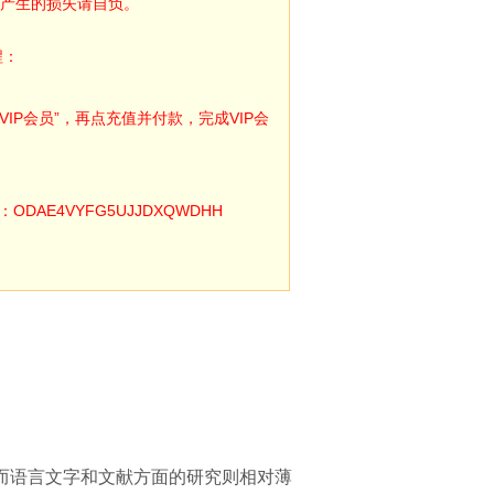
产生的损失请自负。
程：
IP会员”，再点充值并付款，完成VIP会
E4VYFG5UJJDXQWDHH
而语言文字和文献方面的研究则相对薄