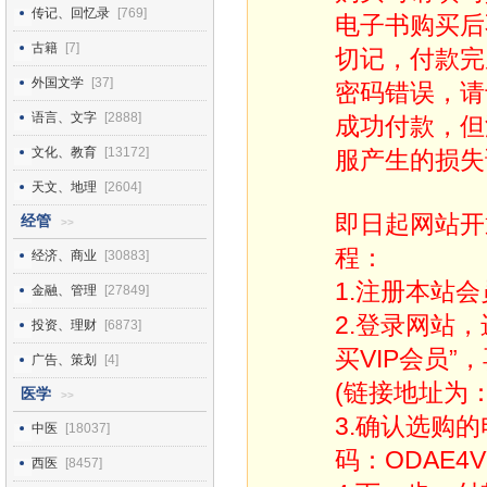
传记、回忆录
[769]
电子书购买后
古籍
[7]
切记，付款完
外国文学
[37]
密码错误，请
语言、文字
[2888]
成功付款，但
文化、教育
[13172]
服产生的损失
天文、地理
[2604]
即日起网站开
经管
>>
程：
经济、商业
[30883]
1.注册本站会
金融、管理
[27849]
2.登录网站
投资、理财
[6873]
买VIP会员”
广告、策划
[4]
(链接地址为：http
医学
>>
3.确认选购
中医
[18037]
码：ODAE4V
西医
[8457]