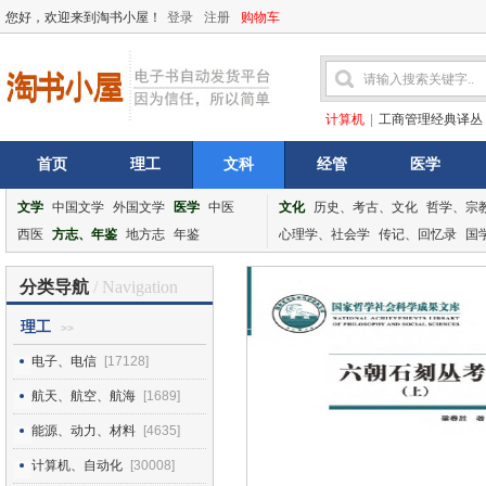
您好，欢迎来到淘书小屋！
登录
注册
购物车
计算机
|
工商管理经典译丛
首页
理工
文科
经管
医学
文学
中国文学
外国文学
医学
中医
文化
历史、考古、文化
哲学、宗
西医
方志、年鉴
地方志
年鉴
心理学、社会学
传记、回忆录
国
分类导航
/ Navigation
理工
>>
电子、电信
[17128]
航天、航空、航海
[1689]
能源、动力、材料
[4635]
计算机、自动化
[30008]