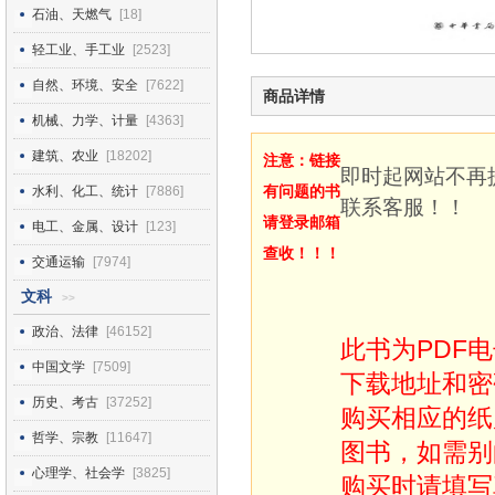
石油、天燃气
[18]
轻工业、手工业
[2523]
自然、环境、安全
[7622]
商品详情
机械、力学、计量
[4363]
建筑、农业
[18202]
注意：链接
即时起网站不再
有问题的书
水利、化工、统计
[7886]
联系客服！！
请登录邮箱
电工、金属、设计
[123]
查收！！！
交通运输
[7974]
文科
>>
政治、法律
[46152]
此书为PDF
中国文学
[7509]
下载地址和密
历史、考古
[37252]
购买相应的纸
哲学、宗教
[11647]
图书，如需别
心理学、社会学
[3825]
购买时请填写