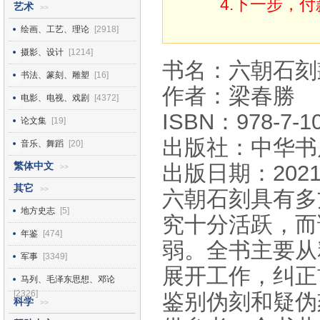
4.下一步，
艺术
>>
绘画、工艺、理论
[2918]
摄影、设计
[1214]
书名：六朝石刻
书法、篆刻、雕塑
[16]
作者：梁春勝
电影、电视、戏剧
[4372]
ISBN：978-7-10
论文集
[19]
出版社：中华书
音乐、舞蹈
[20]
繁体中文
出版日期：2021
>>
其它
>>
六朝石刻具有多
地方史志
[5]
究十分活跃，而
年鉴
[474]
弱。全书主要从
军事
[3349]
展开工作，纠正
马列、毛泽东思想、邓论
[2326]
鉴别伪刻和疑伪
科学
>>