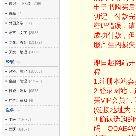
传记、回忆录
[769]
电子书购买后
古籍
[7]
切记，付款完
外国文学
[37]
密码错误，请
语言、文字
[2888]
成功付款，但
文化、教育
[13172]
服产生的损失
天文、地理
[2604]
即日起网站开
经管
>>
程：
经济、商业
[30883]
1.注册本站会
金融、管理
[27849]
2.登录网站
投资、理财
[6873]
买VIP会员”
广告、策划
[4]
(链接地址为：http
医学
>>
3.确认选购
中医
[18037]
码：ODAE4V
西医
[8457]