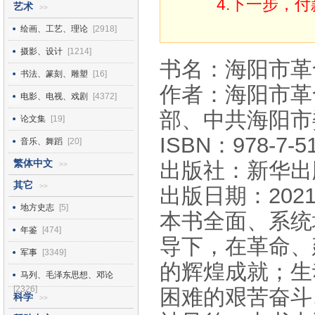
4.下一步，
艺术
>>
绘画、工艺、理论
[2918]
摄影、设计
[1214]
书名：海阳市革
书法、篆刻、雕塑
[16]
作者：海阳市革
电影、电视、戏剧
[4372]
部、中共海阳市
论文集
[19]
ISBN：978-7-51
音乐、舞蹈
[20]
繁体中文
出版社：新华出
>>
其它
>>
出版日期：2021
地方史志
[5]
本书全面、系统
年鉴
[474]
导下，在革命、
军事
[3349]
的辉煌成就；生
马列、毛泽东思想、邓论
[2326]
困难的艰苦奋斗
科学
>>