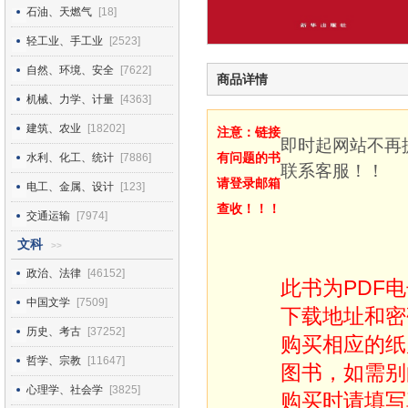
石油、天燃气
[18]
轻工业、手工业
[2523]
自然、环境、安全
[7622]
商品详情
机械、力学、计量
[4363]
建筑、农业
[18202]
注意：链接
即时起网站不再
有问题的书
水利、化工、统计
[7886]
联系客服！！
请登录邮箱
电工、金属、设计
[123]
查收！！！
交通运输
[7974]
文科
>>
政治、法律
[46152]
此书为PDF
中国文学
[7509]
下载地址和密
历史、考古
[37252]
购买相应的纸
哲学、宗教
[11647]
图书，如需别
心理学、社会学
[3825]
购买时请填写