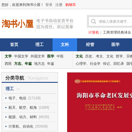
您好，欢迎来到淘书小屋！
登录
注册
购物车
计算机
|
工商管理经典译丛
首页
理工
文科
经管
医学
文学
中国文学
外国文学
医学
中医
文化
历史、考古、文化
哲学、宗
西医
方志、年鉴
地方志
年鉴
心理学、社会学
传记、回忆录
国
分类导航
/ Navigation
理工
>>
电子、电信
[17128]
航天、航空、航海
[1689]
能源、动力、材料
[4635]
计算机、自动化
[30008]