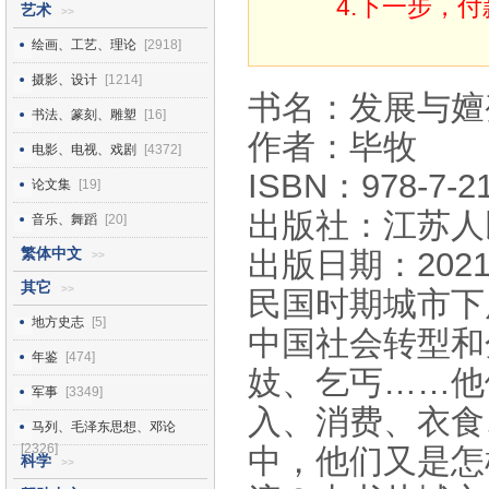
4.下一步，
艺术
>>
绘画、工艺、理论
[2918]
摄影、设计
[1214]
书名：发展与嬗
书法、篆刻、雕塑
[16]
作者：毕牧
电影、电视、戏剧
[4372]
ISBN：978-7-21
论文集
[19]
出版社：江苏人
音乐、舞蹈
[20]
繁体中文
出版日期：2021
>>
其它
>>
民国时期城市下
地方史志
[5]
中国社会转型和
年鉴
[474]
妓、乞丐……他
军事
[3349]
入、消费、衣食
马列、毛泽东思想、邓论
[2326]
中，他们又是怎
科学
>>