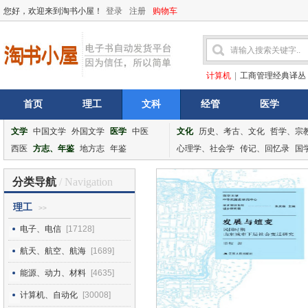
您好，欢迎来到淘书小屋！
登录
注册
购物车
计算机
|
工商管理经典译丛
首页
理工
文科
经管
医学
文学
中国文学
外国文学
医学
中医
文化
历史、考古、文化
哲学、宗
西医
方志、年鉴
地方志
年鉴
心理学、社会学
传记、回忆录
国
分类导航
/ Navigation
理工
>>
电子、电信
[17128]
航天、航空、航海
[1689]
能源、动力、材料
[4635]
计算机、自动化
[30008]