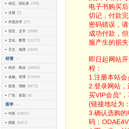
传记、回忆录
[769]
电子书购买后
古籍
[7]
切记，付款完
外国文学
[37]
密码错误，请
语言、文字
[2888]
成功付款，但
文化、教育
[13172]
服产生的损失
天文、地理
[2604]
即日起网站开
经管
>>
程：
经济、商业
[30883]
1.注册本站会
金融、管理
[27849]
2.登录网站
投资、理财
[6873]
买VIP会员”
广告、策划
[4]
(链接地址为：http
医学
>>
3.确认选购
中医
[18037]
码：ODAE4V
西医
[8457]