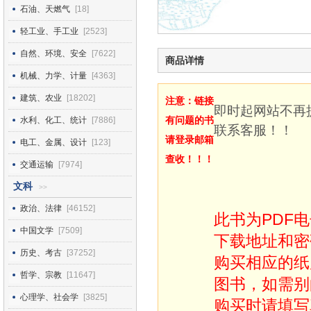
石油、天燃气
[18]
轻工业、手工业
[2523]
自然、环境、安全
[7622]
商品详情
机械、力学、计量
[4363]
建筑、农业
[18202]
注意：链接
即时起网站不再
有问题的书
水利、化工、统计
[7886]
联系客服！！
请登录邮箱
电工、金属、设计
[123]
查收！！！
交通运输
[7974]
文科
>>
政治、法律
[46152]
此书为PDF
中国文学
[7509]
下载地址和密
历史、考古
[37252]
购买相应的纸
哲学、宗教
[11647]
图书，如需别
心理学、社会学
[3825]
购买时请填写