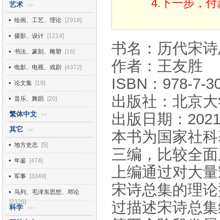
4.下一步，
艺术
>>
绘画、工艺、理论
[2918]
摄影、设计
[1214]
书名：历代宋诗
书法、篆刻、雕塑
[16]
作者：王友胜
电影、电视、戏剧
[4372]
ISBN：978-7-30
论文集
[19]
出版社：北京大
音乐、舞蹈
[20]
繁体中文
出版日期：2021
>>
其它
>>
本书为国家社科
地方史志
[5]
三编，比较全面
年鉴
[474]
上编通过对大量
军事
[3349]
宋诗总集的理论
马列、毛泽东思想、邓论
[2326]
过描述宋诗总集
科学
>>