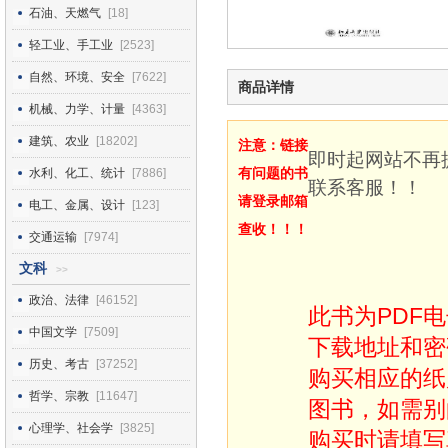
石油、天燃气
[18]
轻工业、手工业
[2523]
自然、环境、安全
[7622]
商品详情
机械、力学、计量
[4363]
建筑、农业
[18202]
注意：链接
即时起网站不再
有问题的书
水利、化工、统计
[7886]
联系客服！！
请登录邮箱
电工、金属、设计
[123]
查收！！！
交通运输
[7974]
文科
>>
政治、法律
[46152]
此书为PDF
中国文学
[7509]
下载地址和密
历史、考古
[37252]
购买相应的纸
哲学、宗教
[11647]
图书，如需别
心理学、社会学
[3825]
购买时请填写