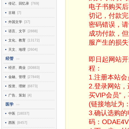
传记、回忆录
[769]
电子书购买后
古籍
[7]
切记，付款完
外国文学
[37]
密码错误，请
语言、文字
[2888]
成功付款，但
文化、教育
[13172]
服产生的损失
天文、地理
[2604]
即日起网站开
经管
>>
程：
经济、商业
[30883]
1.注册本站会
金融、管理
[27849]
2.登录网站
投资、理财
[6873]
买VIP会员”
广告、策划
[4]
(链接地址为：http
医学
>>
3.确认选购
中医
[18037]
码：ODAE4V
西医
[8457]