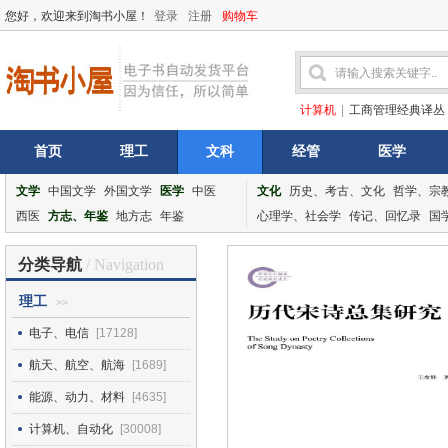
您好，欢迎来到淘书小屋！
登录
注册
购物车
计算机
|
工商管理经典译丛
首页
理工
文科
经管
医学
文学
中国文学
外国文学
医学
中医
文化
历史、考古、文化
哲学、宗
西医
方志、年鉴
地方志
年鉴
心理学、社会学
传记、回忆录
国
分类导航
/ Navigation
理工
>>
电子、电信
[17128]
航天、航空、航海
[1689]
能源、动力、材料
[4635]
计算机、自动化
[30008]