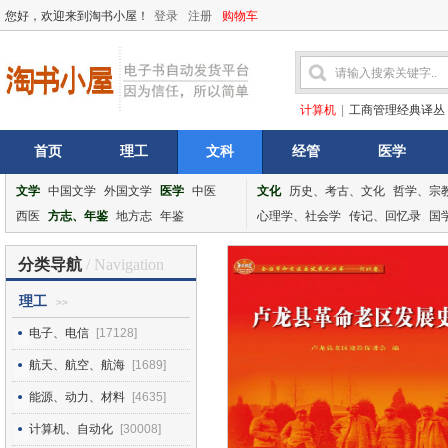
您好，欢迎来到淘书小屋！
登录
注册
购物车
计算机
|
工商管理经典译丛
首页
理工
文科
经管
医学
文学
中国文学
外国文学
医学
中医
文化
历史、考古、文化
哲学、宗
西医
方志、年鉴
地方志
年鉴
心理学、社会学
传记、回忆录
国
分类导航
/ Navigation
理工
>>
电子、电信
[17128]
航天、航空、航海
[1689]
能源、动力、材料
[4635]
计算机、自动化
[30008]