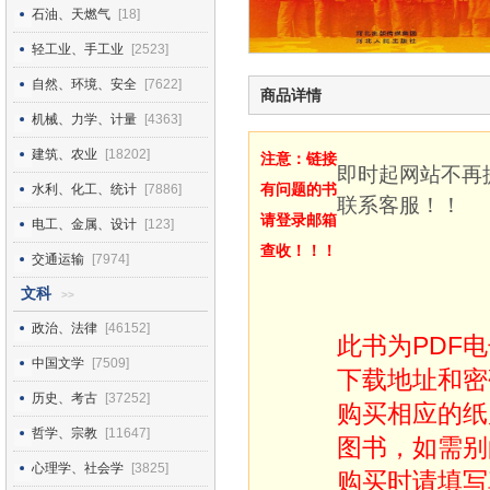
石油、天燃气
[18]
轻工业、手工业
[2523]
自然、环境、安全
[7622]
商品详情
机械、力学、计量
[4363]
建筑、农业
[18202]
注意：链接
即时起网站不再
有问题的书
水利、化工、统计
[7886]
联系客服！！
请登录邮箱
电工、金属、设计
[123]
查收！！！
交通运输
[7974]
文科
>>
政治、法律
[46152]
此书为PDF
中国文学
[7509]
下载地址和密
历史、考古
[37252]
购买相应的纸
哲学、宗教
[11647]
图书，如需别
心理学、社会学
[3825]
购买时请填写