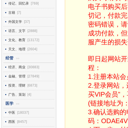
传记、回忆录
[769]
电子书购买后
古籍
[7]
切记，付款完
外国文学
[37]
密码错误，请
语言、文字
[2888]
成功付款，但
文化、教育
[13172]
服产生的损失
天文、地理
[2604]
即日起网站开
经管
>>
程：
经济、商业
[30883]
1.注册本站会
金融、管理
[27849]
2.登录网站
投资、理财
[6873]
买VIP会员”
广告、策划
[4]
(链接地址为：http
医学
>>
3.确认选购
中医
[18037]
码：ODAE4V
西医
[8457]