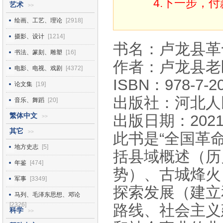
4.下一步，
艺术
>>
绘画、工艺、理论
[2918]
摄影、设计
[1214]
书名：卢龙县革
书法、篆刻、雕塑
[16]
作者：卢龙县老
电影、电视、戏剧
[4372]
ISBN：978-7-20
论文集
[19]
出版社：河北人
音乐、舞蹈
[20]
繁体中文
出版日期：2021
>>
其它
>>
此书是“全国革
地方史志
[5]
括县域概述（历
年鉴
[474]
势）、古城烽火
军事
[3349]
探索发展（建立
马列、毛泽东思想、邓论
[2326]
路线、社会主义
科学
>>