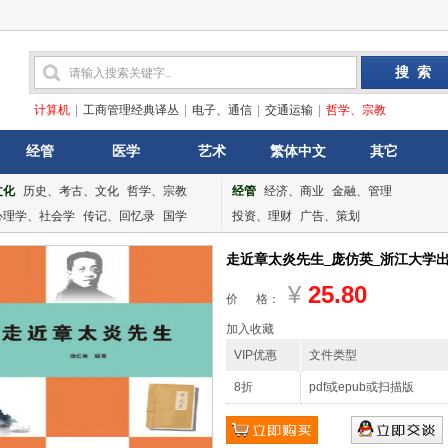
计算机
|
工商管理经典译丛
|
电子、通信
|
交通运输
|
哲学、宗教
经管
医学
艺术
繁体中文
其它
文化
历史、考古、文化
哲学、宗教
经管
经济、商业
金融、管理
心理学、社会学
传记、回忆录
国学
投资、理财
广告、策划
走近章太炎先生_庞仿英_浙江大学出版社
¥
25.80
价 格：
加入收藏
VIP优惠
文件类型
8折
pdf或epub或扫描版