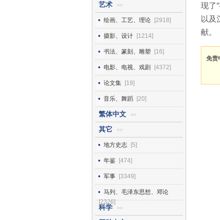
艺术
现了
>>
以及
绘画、工艺、理论
[2918]
献。
摄影、设计
[1214]
书法、篆刻、雕塑
[16]
免责
电影、电视、戏剧
[4372]
论文集
[19]
音乐、舞蹈
[20]
繁体中文
>>
其它
>>
地方史志
[5]
年鉴
[474]
军事
[3349]
马列、毛泽东思想、邓论
[2326]
科学
>>