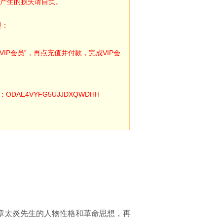
产生的损失请自负。
程：
IP会员”，再点充值并付款，完成VIP会
E4VYFG5UJJDXQWDHH
章太炎先生的人物性格和革命思想，再