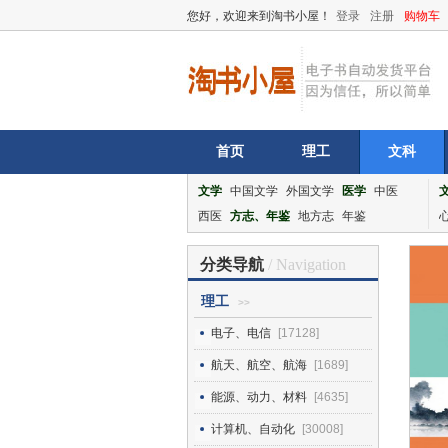
您好，欢迎来到淘书小屋！
登录
注册
购物车
首页
理工
文科
文学
中国文学
外国文学
医学
中医
西医
方志、年鉴
地方志
年鉴
分类导航
/ Navigation
理工
>>
电子、电信
[17128]
航天、航空、航海
[1689]
能源、动力、材料
[4635]
计算机、自动化
[30008]