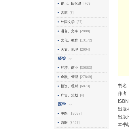
传记、回忆录
[769]
古籍
[7]
外国文学
[37]
语言、文字
[2888]
文化、教育
[13172]
天文、地理
[2604]
经管
>>
经济、商业
[30883]
金融、管理
[27849]
书名
投资、理财
[6873]
作者
广告、策划
[4]
ISBN
医学
>>
出版
中医
[18037]
出版日
西医
[8457]
本书