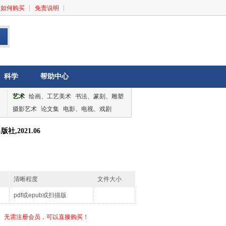
如何购买
免责说明
科学
帮助中心
艺术
绘画、工艺美术
书法、篆刻、雕塑
摄影艺术
论文集
电影、电视、戏剧
音乐、舞蹈
论文集
,2021.06
清晰程度
文件大小
pdf或epub或扫描版
无需注册会员，可以直接购买！