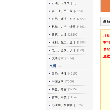
石油、天燃气
[18]
轻工业、手工业
[2523]
自然、环境、安全
[7622]
商品
机械、力学、计量
[4363]
建筑、农业
[18202]
注意
有问
水利、化工、统计
[7886]
请登
电工、金属、设计
[123]
查收
交通运输
[7974]
文科
>>
政治、法律
[46152]
中国文学
[7509]
历史、考古
[37252]
哲学、宗教
[11647]
心理学、社会学
[3825]