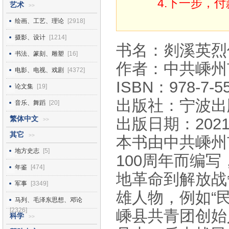
4.下一步，
艺术
>>
绘画、工艺、理论
[2918]
摄影、设计
[1214]
书名：剡溪英烈
书法、篆刻、雕塑
[16]
作者：中共嵊州
电影、电视、戏剧
[4372]
ISBN：978-7-55
论文集
[19]
出版社：宁波出
音乐、舞蹈
[20]
繁体中文
出版日期：2021
>>
其它
>>
本书由中共嵊州
地方史志
[5]
100周年而编
年鉴
[474]
地革命到解放战
军事
[3349]
雄人物，例如“
马列、毛泽东思想、邓论
[2326]
嵊县共青团创始
科学
>>