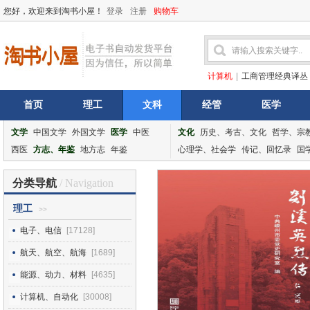
您好，欢迎来到淘书小屋！
登录
注册
购物车
计算机
|
工商管理经典译丛
首页
理工
文科
经管
医学
文学
中国文学
外国文学
医学
中医
文化
历史、考古、文化
哲学、宗
西医
方志、年鉴
地方志
年鉴
心理学、社会学
传记、回忆录
国
分类导航
/ Navigation
理工
>>
电子、电信
[17128]
航天、航空、航海
[1689]
能源、动力、材料
[4635]
计算机、自动化
[30008]