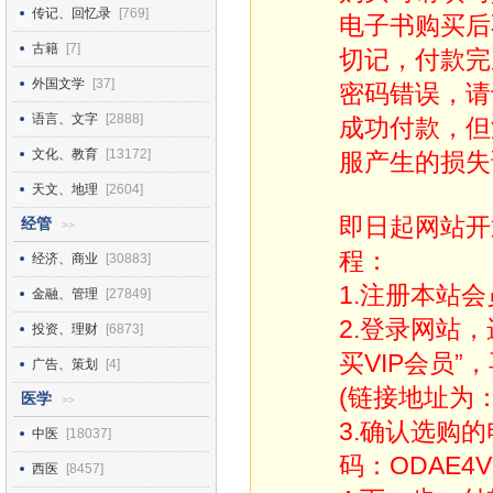
传记、回忆录
[769]
电子书购买后
古籍
[7]
切记，付款完
外国文学
[37]
密码错误，请
语言、文字
[2888]
成功付款，但
文化、教育
[13172]
服产生的损失
天文、地理
[2604]
即日起网站开
经管
>>
程：
经济、商业
[30883]
1.注册本站会
金融、管理
[27849]
2.登录网站
投资、理财
[6873]
买VIP会员”
广告、策划
[4]
(链接地址为：http
医学
>>
3.确认选购
中医
[18037]
码：ODAE4V
西医
[8457]