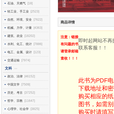
石油、天燃气
[18]
轻工业、手工业
[2523]
自然、环境、安全
[7622]
商品详情
机械、力学、计量
[4363]
建筑、农业
[18202]
注意：链接
即时起网站不再
有问题的书
水利、化工、统计
[7886]
联系客服！！
请登录邮箱
电工、金属、设计
[123]
查收！！！
交通运输
[7974]
文科
>>
政治、法律
[46152]
此书为PDF
中国文学
[7509]
下载地址和密
历史、考古
[37252]
购买相应的纸
哲学、宗教
[11647]
图书，如需别
心理学、社会学
[3825]
购买时请填写