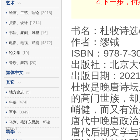
4.下一步，
艺术
>>
绘画、工艺、理论
[2918]
摄影、设计
[1214]
书名：杜牧诗选(
书法、篆刻、雕塑
[16]
作者：缪钺
电影、电视、戏剧
[4372]
ISBN：978-7-30
论文集
[19]
出版社：北京大
音乐、舞蹈
[20]
繁体中文
出版日期：2021
>>
其它
>>
杜牧是晚唐诗坛
地方史志
[5]
的高门世族，却
年鉴
[474]
峭健，而又有流
军事
[3349]
唐代中晚唐政治
马列、毛泽东思想、邓论
[2326]
唐代后期文学与
科学
>>