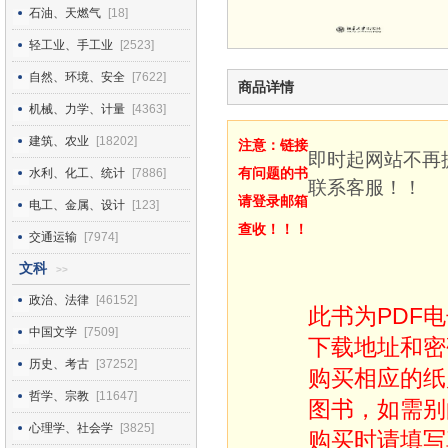
石油、天燃气
[18]
轻工业、手工业
[2523]
自然、环境、安全
[7622]
商品详情
机械、力学、计量
[4363]
建筑、农业
[18202]
注意：链接
即时起网站不再
有问题的书
水利、化工、统计
[7886]
联系客服！！
请登录邮箱
电工、金属、设计
[123]
查收！！！
交通运输
[7974]
文科
>>
政治、法律
[46152]
此书为PDF
中国文学
[7509]
下载地址和密
历史、考古
[37252]
购买相应的纸
哲学、宗教
[11647]
图书，如需别
心理学、社会学
[3825]
购买时请填写