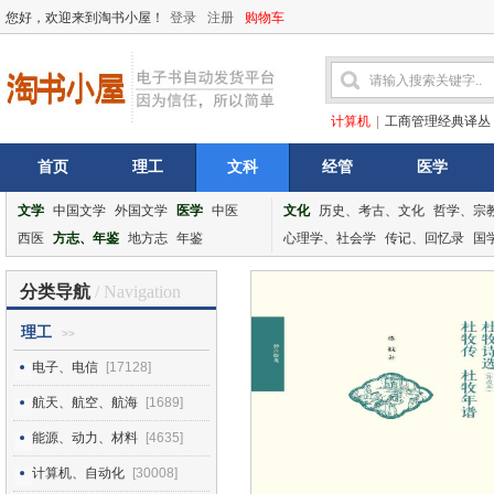
您好，欢迎来到淘书小屋！
登录
注册
购物车
计算机
|
工商管理经典译丛
首页
理工
文科
经管
医学
文学
中国文学
外国文学
医学
中医
文化
历史、考古、文化
哲学、宗
西医
方志、年鉴
地方志
年鉴
心理学、社会学
传记、回忆录
国
分类导航
/ Navigation
理工
>>
电子、电信
[17128]
航天、航空、航海
[1689]
能源、动力、材料
[4635]
计算机、自动化
[30008]