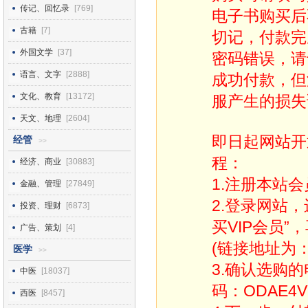
传记、回忆录
[769]
电子书购买后
古籍
[7]
切记，付款完
外国文学
[37]
密码错误，请
语言、文字
[2888]
成功付款，但
文化、教育
[13172]
服产生的损失
天文、地理
[2604]
即日起网站开
经管
>>
程：
经济、商业
[30883]
1.注册本站会
金融、管理
[27849]
2.登录网站
投资、理财
[6873]
买VIP会员”
广告、策划
[4]
(链接地址为：http
医学
>>
3.确认选购
中医
[18037]
码：ODAE4V
西医
[8457]