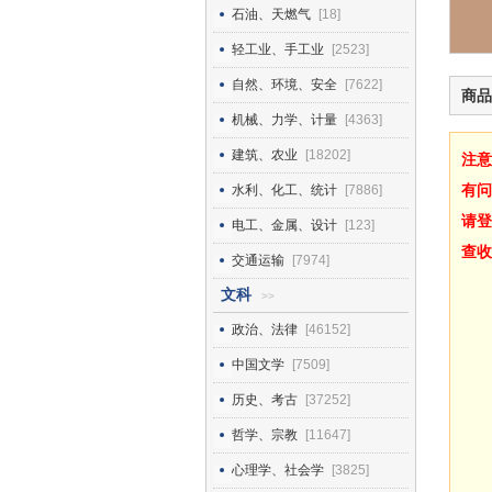
石油、天燃气
[18]
轻工业、手工业
[2523]
自然、环境、安全
[7622]
商品
机械、力学、计量
[4363]
建筑、农业
[18202]
注意
有问
水利、化工、统计
[7886]
请登
电工、金属、设计
[123]
查收
交通运输
[7974]
文科
>>
政治、法律
[46152]
中国文学
[7509]
历史、考古
[37252]
哲学、宗教
[11647]
心理学、社会学
[3825]