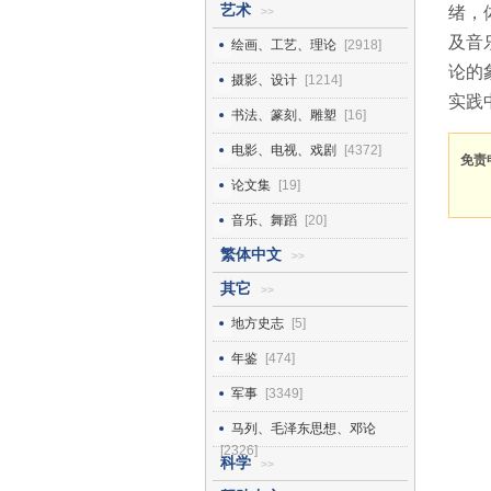
艺术
绪，
>>
及音
绘画、工艺、理论
[2918]
论的
摄影、设计
[1214]
实践
书法、篆刻、雕塑
[16]
电影、电视、戏剧
[4372]
免责
论文集
[19]
音乐、舞蹈
[20]
繁体中文
>>
其它
>>
地方史志
[5]
年鉴
[474]
军事
[3349]
马列、毛泽东思想、邓论
[2326]
科学
>>