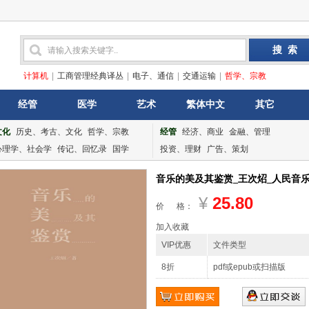
计算机
|
工商管理经典译丛
|
电子、通信
|
交通运输
|
哲学、宗教
经管
医学
艺术
繁体中文
其它
文化
历史、考古、文化
哲学、宗教
经管
经济、商业
金融、管理
心理学、社会学
传记、回忆录
国学
投资、理财
广告、策划
音乐的美及其鉴赏_王次炤_人民音乐出版
¥
25.80
价 格：
加入收藏
VIP优惠
文件类型
8折
pdf或epub或扫描版