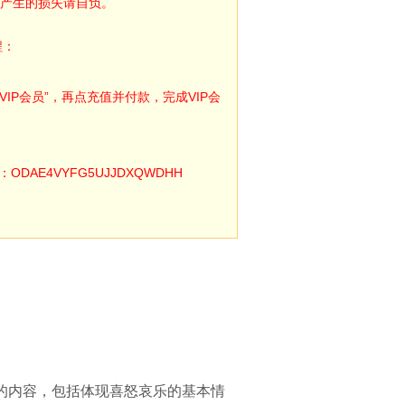
产生的损失请自负。
程：
IP会员”，再点充值并付款，完成VIP会
E4VYFG5UJJDXQWDHH
的内容，包括体现喜怒哀乐的基本情