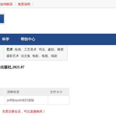
如何购买
免责说明
科学
帮助中心
艺术
绘画、工艺美术
书法、篆刻、雕塑
摄影艺术
论文集
电影、电视、戏剧
音乐、舞蹈
论文集
社,2021.07
清晰程度
文件大小
pdf或epub或扫描版
无需注册会员，可以直接购买！