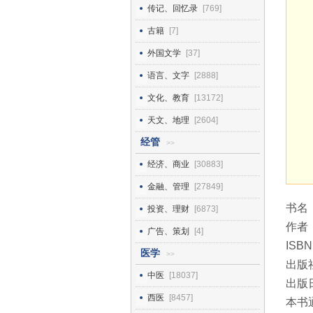
传记、回忆录
[769]
古籍
[7]
外国文学
[37]
语言、文字
[2888]
文化、教育
[13172]
天文、地理
[2604]
经管
>>
经济、商业
[30883]
金融、管理
[27849]
书名
投资、理财
[6873]
作者
广告、策划
[4]
ISBN
医学
>>
出版
中医
[18037]
出版日
西医
[8457]
本书