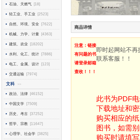
石油、天燃气
[18]
轻工业、手工业
[2523]
自然、环境、安全
[7622]
商品详情
机械、力学、计量
[4363]
建筑、农业
[18202]
注意：链接
即时起网站不再
有问题的书
水利、化工、统计
[7886]
联系客服！！
请登录邮箱
电工、金属、设计
[123]
查收！！！
交通运输
[7974]
文科
>>
政治、法律
[46152]
此书为PDF
中国文学
[7509]
下载地址和密
历史、考古
[37252]
购买相应的纸
哲学、宗教
[11647]
图书，如需别
心理学、社会学
[3825]
购买时请填写