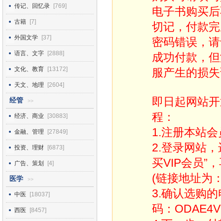
传记、回忆录
[769]
电子书购买后
古籍
[7]
切记，付款完
外国文学
[37]
密码错误，请
语言、文字
[2888]
成功付款，但
文化、教育
[13172]
服产生的损失
天文、地理
[2604]
即日起网站开
经管
>>
程：
经济、商业
[30883]
1.注册本站会
金融、管理
[27849]
2.登录网站
投资、理财
[6873]
买VIP会员”
广告、策划
[4]
(链接地址为：http
医学
>>
3.确认选购
中医
[18037]
码：ODAE4V
西医
[8457]