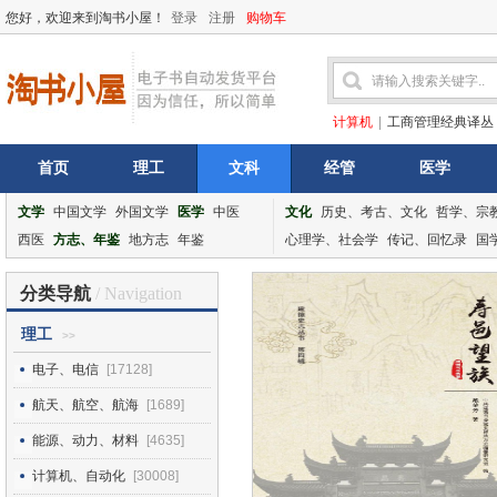
您好，欢迎来到淘书小屋！
登录
注册
购物车
计算机
|
工商管理经典译丛
首页
理工
文科
经管
医学
文学
中国文学
外国文学
医学
中医
文化
历史、考古、文化
哲学、宗
西医
方志、年鉴
地方志
年鉴
心理学、社会学
传记、回忆录
国
分类导航
/ Navigation
理工
>>
电子、电信
[17128]
航天、航空、航海
[1689]
能源、动力、材料
[4635]
计算机、自动化
[30008]