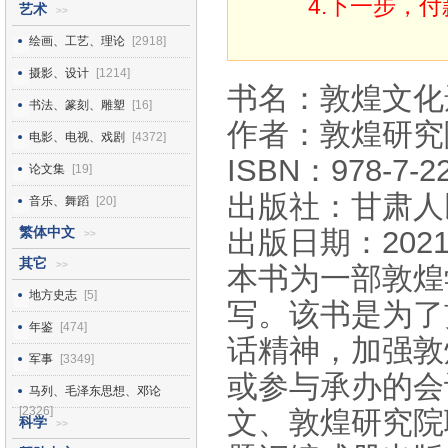
4.下一步，
艺术
>>
绘画、工艺、理论
[2918]
摄影、设计
[1214]
书名：敦煌文化
书法、篆刻、雕塑
[16]
作者：敦煌研究
电影、电视、戏剧
[4372]
ISBN：978-7-22
论文集
[19]
出版社：甘肃人
音乐、舞蹈
[20]
繁体中文
出版日期：2021
>>
其它
>>
本书为一部敦煌
地方史志
[5]
写。该书是为了
年鉴
[474]
话精神，加强敦
军事
[3349]
或参与承办的会
马列、毛泽东思想、邓论
[2326]
文、敦煌研究院
科学
>>