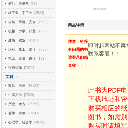
石油、天燃气
[18]
轻工业、手工业
[2523]
自然、环境、安全
[7622]
商品详情
机械、力学、计量
[4363]
建筑、农业
[18202]
注意：链接
即时起网站不再
有问题的书
水利、化工、统计
[7886]
联系客服！！
请登录邮箱
电工、金属、设计
[123]
查收！！！
交通运输
[7974]
文科
>>
政治、法律
[46152]
此书为PDF
中国文学
[7509]
下载地址和密
历史、考古
[37252]
购买相应的纸
哲学、宗教
[11647]
图书，如需别
心理学、社会学
[3825]
购买时请填写