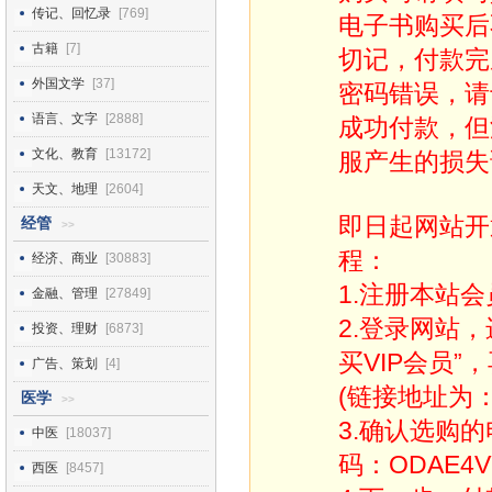
传记、回忆录
[769]
电子书购买后
古籍
[7]
切记，付款完
外国文学
[37]
密码错误，请
语言、文字
[2888]
成功付款，但
文化、教育
[13172]
服产生的损失
天文、地理
[2604]
即日起网站开
经管
>>
程：
经济、商业
[30883]
1.注册本站会
金融、管理
[27849]
2.登录网站
投资、理财
[6873]
买VIP会员”
广告、策划
[4]
(链接地址为：http
医学
>>
3.确认选购
中医
[18037]
码：ODAE4V
西医
[8457]