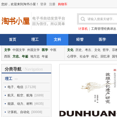
您好，欢迎来到淘书小屋！
登录
注册
购物车
计算机
|
工商管理经典译丛
首页
理工
文科
经管
医学
文学
中国文学
外国文学
医学
中医
文化
历史、考古、文化
哲学、宗
西医
方志、年鉴
地方志
年鉴
心理学、社会学
传记、回忆录
国
分类导航
/ Navigation
理工
>>
电子、电信
[17128]
航天、航空、航海
[1689]
能源、动力、材料
[4635]
计算机、自动化
[30008]