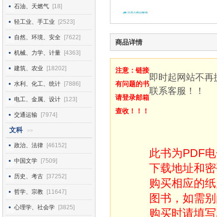
石油、天燃气
[18]
轻工业、手工业
[2523]
自然、环境、安全
[7622]
商品详情
机械、力学、计量
[4363]
建筑、农业
[18202]
注意：链接
即时起网站不再
有问题的书
水利、化工、统计
[7886]
联系客服！！
请登录邮箱
电工、金属、设计
[123]
查收！！！
交通运输
[7974]
文科
>>
政治、法律
[46152]
此书为PDF
中国文学
[7509]
下载地址和密
历史、考古
[37252]
购买相应的纸
哲学、宗教
[11647]
图书，如需别
心理学、社会学
[3825]
购买时请填写