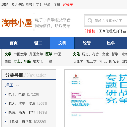
您好，欢迎来到淘书小屋！
登录
注册
购物车
计算机
|
工商管理经典译丛
首页
理工
文科
经管
医学
文学
中国文学
外国文学
医学
中医
文化
历史、考古、文化
哲学、宗
西医
方志、年鉴
地方志
年鉴
心理学、社会学
传记、回忆录
国
分类导航
/ Navigation
理工
>>
电子、电信
[17128]
航天、航空、航海
[1689]
能源、动力、材料
[4635]
计算机、自动化
[30008]