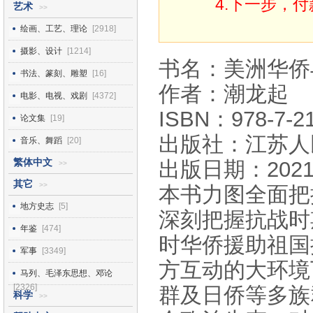
4.下一步，
艺术
>>
绘画、工艺、理论
[2918]
摄影、设计
[1214]
书名：美洲华侨
书法、篆刻、雕塑
[16]
作者：潮龙起
电影、电视、戏剧
[4372]
ISBN：978-7-21
论文集
[19]
出版社：江苏人
音乐、舞蹈
[20]
繁体中文
出版日期：2021
>>
其它
>>
本书力图全面把
地方史志
[5]
深刻把握抗战时
年鉴
[474]
时华侨援助祖国
军事
[3349]
方互动的大环境
马列、毛泽东思想、邓论
[2326]
群及日侨等多族
科学
>>