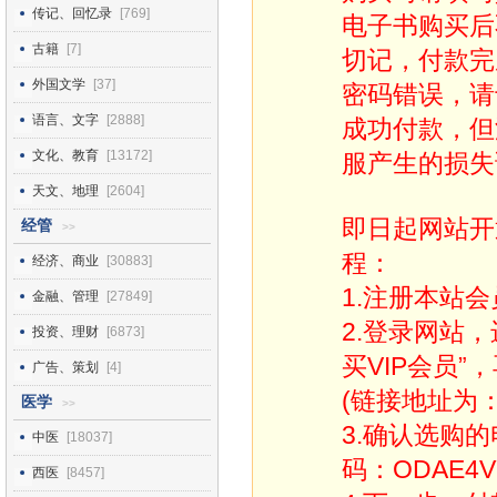
传记、回忆录
[769]
电子书购买后
古籍
[7]
切记，付款完
外国文学
[37]
密码错误，请
语言、文字
[2888]
成功付款，但
文化、教育
[13172]
服产生的损失
天文、地理
[2604]
即日起网站开
经管
>>
程：
经济、商业
[30883]
1.注册本站会
金融、管理
[27849]
2.登录网站
投资、理财
[6873]
买VIP会员”
广告、策划
[4]
(链接地址为：http
医学
>>
3.确认选购
中医
[18037]
码：ODAE4V
西医
[8457]