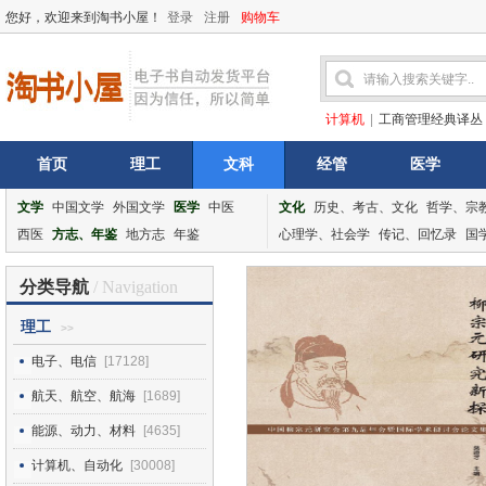
您好，欢迎来到淘书小屋！
登录
注册
购物车
计算机
|
工商管理经典译丛
首页
理工
文科
经管
医学
文学
中国文学
外国文学
医学
中医
文化
历史、考古、文化
哲学、宗
西医
方志、年鉴
地方志
年鉴
心理学、社会学
传记、回忆录
国
分类导航
/ Navigation
理工
>>
电子、电信
[17128]
航天、航空、航海
[1689]
能源、动力、材料
[4635]
计算机、自动化
[30008]