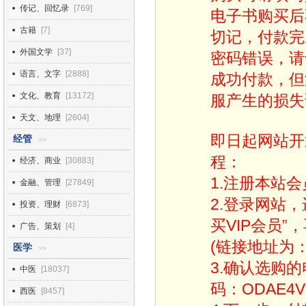
传记、回忆录
[769]
电子书购买后
古籍
[7]
切记，付款完
外国文学
[37]
密码错误，请
语言、文字
[2888]
成功付款，但
文化、教育
[13172]
服产生的损失
天文、地理
[2604]
即日起网站开
经管
>>
程：
经济、商业
[30883]
1.注册本站会
金融、管理
[27849]
2.登录网站
投资、理财
[6873]
买VIP会员”
广告、策划
[4]
(链接地址为：http
医学
>>
3.确认选购
中医
[18037]
码：ODAE4V
西医
[8457]