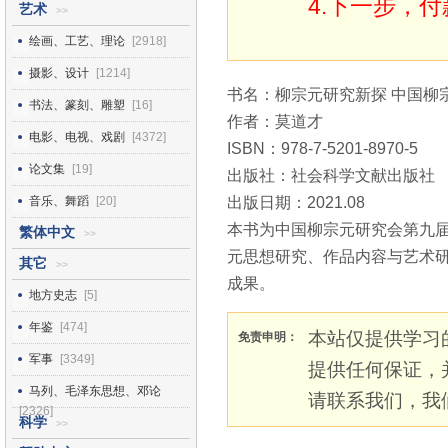
4.下一步，
艺术
>>
绘画、工艺、理论
[2918]
摄影、设计
[1214]
书名：柳宗元研究新探 中国柳
书法、篆刻、雕塑
[16]
作者：莫道才
电影、电视、戏剧
[4372]
ISBN：978-7-5201-8970-5
论文集
[19]
出版社：社会科学文献出版社
音乐、舞蹈
[20]
出版日期：2021.08
本书为中国柳宗元研究会第九届
繁体中文
>>
元思想研究、作品内容与艺术
其它
>>
成果。
地方史志
[5]
年鉴
[474]
本站仅提供学习
免责申明：
军事
[3349]
提供任何保证，
马列、毛泽东思想、邓论
请联系我们，我
[2326]
科学
>>