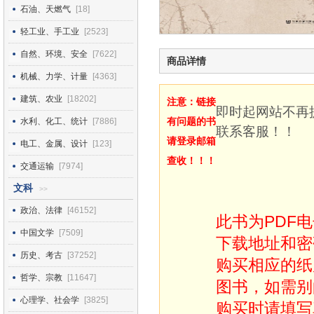
石油、天燃气
[18]
轻工业、手工业
[2523]
自然、环境、安全
[7622]
商品详情
机械、力学、计量
[4363]
建筑、农业
[18202]
注意：链接
即时起网站不再
有问题的书
水利、化工、统计
[7886]
联系客服！！
请登录邮箱
电工、金属、设计
[123]
查收！！！
交通运输
[7974]
文科
>>
政治、法律
[46152]
此书为PDF
中国文学
[7509]
下载地址和密
历史、考古
[37252]
购买相应的纸
哲学、宗教
[11647]
图书，如需别
心理学、社会学
[3825]
购买时请填写