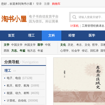
您好，欢迎来到淘书小屋！
登录
注册
购物车
计算机
|
工商管理经典译丛
首页
理工
文科
经管
医学
文学
中国文学
外国文学
医学
中医
文化
历史、考古、文化
哲学、宗
西医
方志、年鉴
地方志
年鉴
心理学、社会学
传记、回忆录
国
分类导航
/ Navigation
理工
>>
电子、电信
[17128]
航天、航空、航海
[1689]
能源、动力、材料
[4635]
计算机、自动化
[30008]