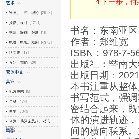
4.下一步，
艺术
>>
绘画、工艺、理论
[2918]
摄影、设计
[1214]
书名：东南亚区
书法、篆刻、雕塑
[16]
作者：郑维宽
电影、电视、戏剧
[4372]
ISBN：978-7-56
论文集
[19]
出版社：暨南大
音乐、舞蹈
[20]
繁体中文
出版日期：2021
>>
其它
>>
本书注重从整体
地方史志
[5]
书写范式，强调
年鉴
[474]
密结合起来，既
军事
[3349]
体的演进轨迹，
马列、毛泽东思想、邓论
[2326]
间的横向联系。
科学
>>