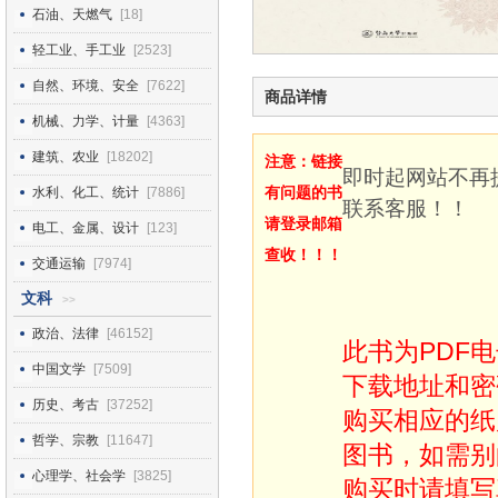
石油、天燃气
[18]
轻工业、手工业
[2523]
自然、环境、安全
[7622]
商品详情
机械、力学、计量
[4363]
建筑、农业
[18202]
注意：链接
即时起网站不再
有问题的书
水利、化工、统计
[7886]
联系客服！！
请登录邮箱
电工、金属、设计
[123]
查收！！！
交通运输
[7974]
文科
>>
政治、法律
[46152]
此书为PDF
中国文学
[7509]
下载地址和密
历史、考古
[37252]
购买相应的纸
哲学、宗教
[11647]
图书，如需别
心理学、社会学
[3825]
购买时请填写