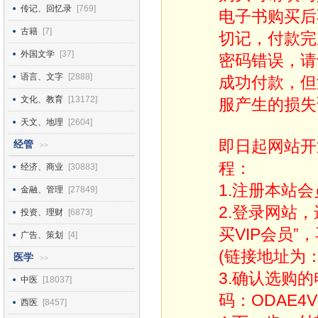
传记、回忆录
[769]
电子书购买后
古籍
[7]
切记，付款完
外国文学
[37]
密码错误，请
语言、文字
[2888]
成功付款，但
文化、教育
[13172]
服产生的损失
天文、地理
[2604]
即日起网站开
经管
>>
程：
经济、商业
[30883]
1.注册本站会
金融、管理
[27849]
2.登录网站
投资、理财
[6873]
买VIP会员”
广告、策划
[4]
(链接地址为：http
医学
>>
3.确认选购
中医
[18037]
码：ODAE4V
西医
[8457]