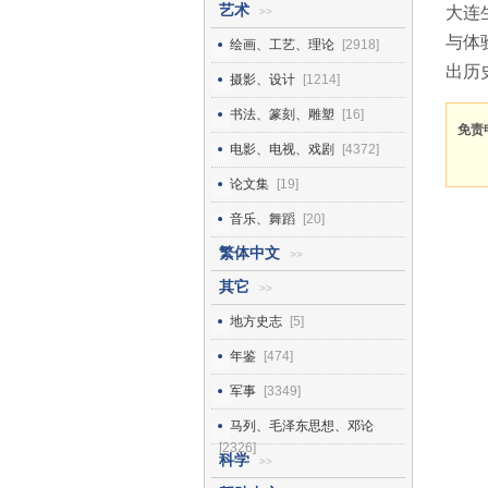
艺术
大连
>>
与体
绘画、工艺、理论
[2918]
出历
摄影、设计
[1214]
书法、篆刻、雕塑
[16]
免责
电影、电视、戏剧
[4372]
论文集
[19]
音乐、舞蹈
[20]
繁体中文
>>
其它
>>
地方史志
[5]
年鉴
[474]
军事
[3349]
马列、毛泽东思想、邓论
[2326]
科学
>>