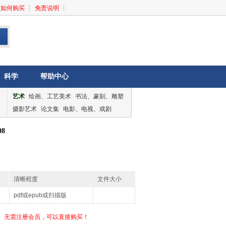
如何购买
免责说明
科学
帮助中心
艺术
绘画、工艺美术
书法、篆刻、雕塑
摄影艺术
论文集
电影、电视、戏剧
音乐、舞蹈
论文集
8
清晰程度
文件大小
pdf或epub或扫描版
无需注册会员，可以直接购买！