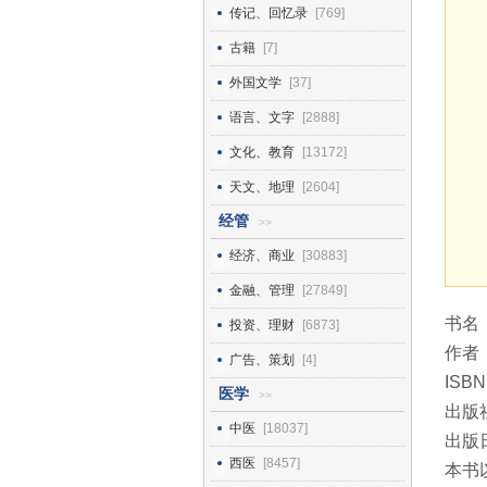
传记、回忆录
[769]
古籍
[7]
外国文学
[37]
语言、文字
[2888]
文化、教育
[13172]
天文、地理
[2604]
经管
>>
经济、商业
[30883]
金融、管理
[27849]
书名
投资、理财
[6873]
作者
广告、策划
[4]
ISBN
医学
>>
出版
中医
[18037]
出版日
西医
[8457]
本书