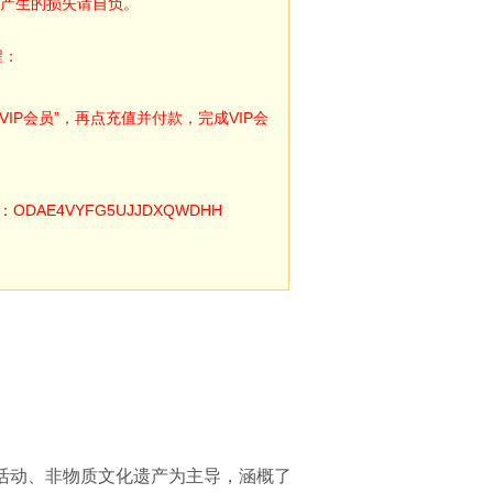
产生的损失请自负。
程：
IP会员”，再点充值并付款，完成VIP会
E4VYFG5UJJDXQWDHH
活动、非物质文化遗产为主导，涵概了