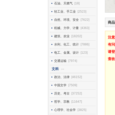
石油、天燃气
[18]
轻工业、手工业
[2523]
自然、环境、安全
[7622]
商品
机械、力学、计量
[4363]
建筑、农业
[18202]
注意
有问
水利、化工、统计
[7886]
请登
电工、金属、设计
[123]
查收
交通运输
[7974]
文科
>>
政治、法律
[46152]
中国文学
[7509]
历史、考古
[37252]
哲学、宗教
[11647]
心理学、社会学
[3825]