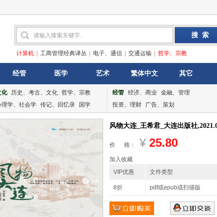
计算机
|
工商管理经典译丛
|
电子、通信
|
交通运输
|
哲学、宗教
经管
医学
艺术
繁体中文
其它
文化
历史、考古、文化
哲学、宗教
经管
经济、商业
金融、管理
心理学、社会学
传记、回忆录
国学
投资、理财
广告、策划
风物大连_王希君_大连出版社,2021.0
¥
25.80
价 格：
加入收藏
VIP优惠
文件类型
8折
pdf或epub或扫描版