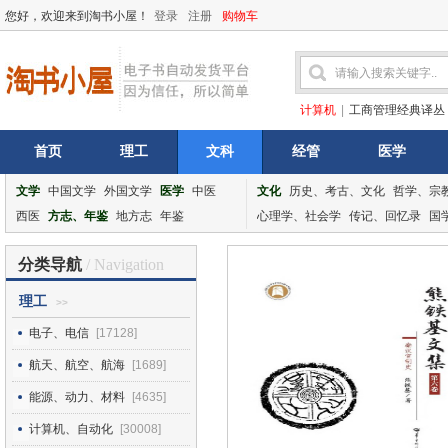
您好，欢迎来到淘书小屋！
登录
注册
购物车
计算机
|
工商管理经典译丛
首页
理工
文科
经管
医学
文学
中国文学
外国文学
医学
中医
文化
历史、考古、文化
哲学、宗
西医
方志、年鉴
地方志
年鉴
心理学、社会学
传记、回忆录
国
分类导航
/ Navigation
理工
>>
电子、电信
[17128]
航天、航空、航海
[1689]
能源、动力、材料
[4635]
计算机、自动化
[30008]