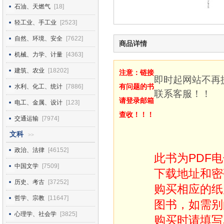
石油、天燃气
[18]
轻工业、手工业
[2523]
自然、环境、安全
[7622]
商品详情
机械、力学、计量
[4363]
建筑、农业
[18202]
注意：链接
即时起网站不再
有问题的书
水利、化工、统计
[7886]
联系客服！！
请登录邮箱
电工、金属、设计
[123]
查收！！！
交通运输
[7974]
文科
>>
政治、法律
[46152]
此书为PDF
中国文学
[7509]
下载地址和密
历史、考古
[37252]
购买相应的纸
哲学、宗教
[11647]
图书，如需别
心理学、社会学
[3825]
购买时请填写