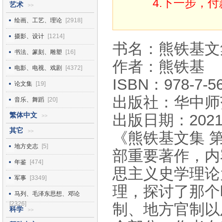
4.下一步，
艺术
>>
绘画、工艺、理论
[2918]
摄影、设计
[1214]
书名：熊铁基文
书法、篆刻、雕塑
[16]
作者：熊铁基
电影、电视、戏剧
[4372]
ISBN：978-7-56
论文集
[19]
出版社：华中师
音乐、舞蹈
[20]
繁体中文
出版日期：2021
>>
其它
>>
《熊铁基文集 
地方史志
[5]
部重要著作，内
年鉴
[474]
思主义史学理论
军事
[3349]
理，探讨了那个
马列、毛泽东思想、邓论
[2326]
制、地方官制以
科学
>>