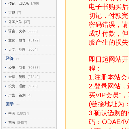
传记、回忆录
[769]
电子书购买后
古籍
[7]
切记，付款完
外国文学
[37]
密码错误，请
语言、文字
[2888]
成功付款，但
文化、教育
[13172]
服产生的损失
天文、地理
[2604]
即日起网站开
经管
>>
程：
经济、商业
[30883]
1.注册本站会
金融、管理
[27849]
2.登录网站
投资、理财
[6873]
买VIP会员”
广告、策划
[4]
(链接地址为：http
医学
>>
3.确认选购
中医
[18037]
码：ODAE4V
西医
[8457]