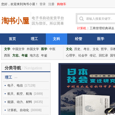
您好，欢迎来到淘书小屋！
登录
注册
购物车
计算机
|
工商管理经典译丛
首页
理工
文科
经管
医学
文学
中国文学
外国文学
医学
中医
文化
历史、考古、文化
哲学、宗
西医
方志、年鉴
地方志
年鉴
心理学、社会学
传记、回忆录
国
分类导航
/ Navigation
理工
>>
电子、电信
[17128]
航天、航空、航海
[1689]
能源、动力、材料
[4635]
计算机、自动化
[30008]