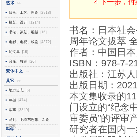
4.下一步，
艺术
>>
绘画、工艺、理论
[2918]
摄影、设计
[1214]
书名：日本社会
书法、篆刻、雕塑
[16]
周年论文拔萃 全
电影、电视、戏剧
[4372]
作者：中国日本
论文集
[19]
ISBN：978-7-21
音乐、舞蹈
[20]
繁体中文
出版社：江苏人
>>
其它
>>
出版日期：2021
地方史志
[5]
本文集收录的1
年鉴
[474]
门设立的“纪念
军事
[3349]
审委员”的评审
马列、毛泽东思想、邓论
[2326]
研究者在国内一
科学
>>