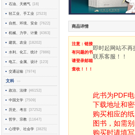
石油、天燃气
[18]
轻工业、手工业
[2523]
自然、环境、安全
[7622]
商品详情
机械、力学、计量
[4363]
建筑、农业
[18202]
注意：链接
即时起网站不再
有问题的书
水利、化工、统计
[7886]
联系客服！！
请登录邮箱
电工、金属、设计
[123]
查收！！！
交通运输
[7974]
文科
>>
政治、法律
[46152]
此书为PDF
中国文学
[7509]
下载地址和密
历史、考古
[37252]
购买相应的纸
哲学、宗教
[11647]
图书，如需别
心理学、社会学
[3825]
购买时请填写