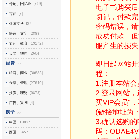
传记、回忆录
[769]
电子书购买后
古籍
[7]
切记，付款完
外国文学
[37]
密码错误，请
语言、文字
[2888]
成功付款，但
文化、教育
[13172]
服产生的损失
天文、地理
[2604]
即日起网站开
经管
>>
程：
经济、商业
[30883]
1.注册本站会
金融、管理
[27849]
2.登录网站
投资、理财
[6873]
买VIP会员”
广告、策划
[4]
(链接地址为：http
医学
>>
3.确认选购
中医
[18037]
码：ODAE4V
西医
[8457]