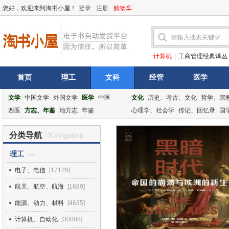
您好，欢迎来到淘书小屋！
登录
注册
购物车
计算机
|
工商管理经典译丛
首页
理工
文科
经管
医学
文学
中国文学
外国文学
医学
中医
文化
历史、考古、文化
哲学、宗
西医
方志、年鉴
地方志
年鉴
心理学、社会学
传记、回忆录
国
分类导航
/ Navigation
理工
>>
电子、电信
[17128]
航天、航空、航海
[1689]
能源、动力、材料
[4635]
计算机、自动化
[30008]