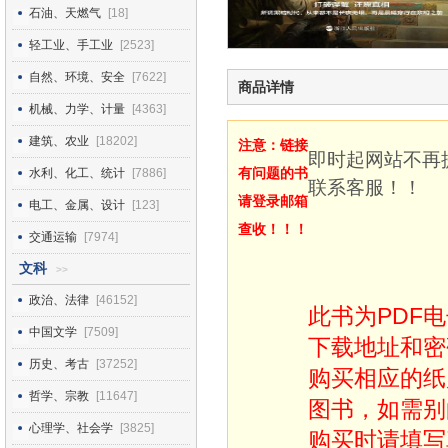
石油、天燃气
[18]
轻工业、手工业
[2523]
自然、环境、安全
[7622]
商品详情
机械、力学、计量
[4363]
建筑、农业
[18202]
注意：链接
即时起网站不再
有问题的书
水利、化工、统计
[7886]
联系客服！！
请登录邮箱
电工、金属、设计
[123]
查收！！！
交通运输
[7974]
文科
>>
政治、法律
[46152]
此书为PDF
中国文学
[7509]
下载地址和密
历史、考古
[37252]
购买相应的纸
哲学、宗教
[11647]
图书，如需别
心理学、社会学
[3825]
购买时请填写