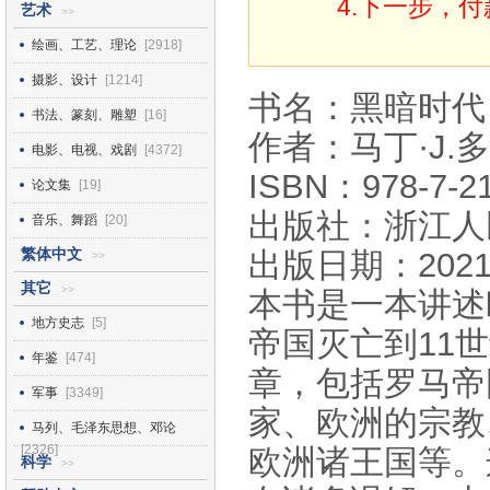
4.下一步，
艺术
>>
绘画、工艺、理论
[2918]
摄影、设计
[1214]
书名：黑暗时代
书法、篆刻、雕塑
[16]
作者：马丁·J
电影、电视、戏剧
[4372]
ISBN：978-7-21
论文集
[19]
出版社：浙江人
音乐、舞蹈
[20]
繁体中文
出版日期：2021
>>
其它
>>
本书是一本讲述
地方史志
[5]
帝国灭亡到11
年鉴
[474]
章，包括罗马帝
军事
[3349]
家、欧洲的宗教
马列、毛泽东思想、邓论
[2326]
欧洲诸王国等。
科学
>>