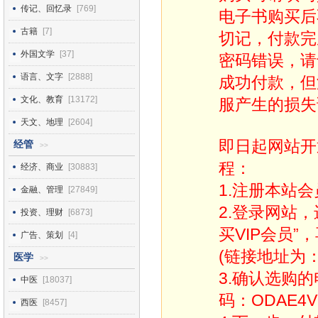
传记、回忆录
[769]
电子书购买后
古籍
[7]
切记，付款完
外国文学
[37]
密码错误，请
语言、文字
[2888]
成功付款，但
文化、教育
[13172]
服产生的损失
天文、地理
[2604]
即日起网站开
经管
>>
程：
经济、商业
[30883]
1.注册本站会
金融、管理
[27849]
2.登录网站
投资、理财
[6873]
买VIP会员”
广告、策划
[4]
(链接地址为：http
医学
>>
3.确认选购
中医
[18037]
码：ODAE4V
西医
[8457]