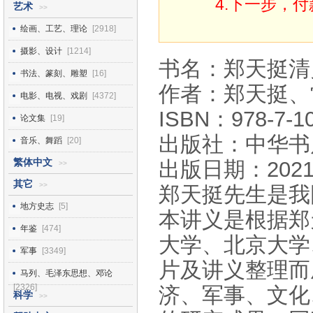
4.下一步，
艺术
>>
绘画、工艺、理论
[2918]
摄影、设计
[1214]
书名：郑天挺清
书法、篆刻、雕塑
[16]
作者：郑天挺、
电影、电视、戏剧
[4372]
ISBN：978-7-10
论文集
[19]
出版社：中华书
音乐、舞蹈
[20]
繁体中文
出版日期：2021
>>
其它
>>
郑天挺先生是我
地方史志
[5]
本讲义是根据郑
年鉴
[474]
大学、北京大学
军事
[3349]
片及讲义整理而
马列、毛泽东思想、邓论
[2326]
济、军事、文化
科学
>>