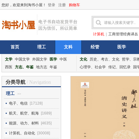
您好，欢迎来到淘书小屋！
登录
注册
购物车
计算机
|
工商管理经典译丛
首页
理工
文科
经管
医学
文学
中国文学
外国文学
医学
中医
文化
历史、考古、文化
哲学、宗
西医
方志、年鉴
地方志
年鉴
心理学、社会学
传记、回忆录
国
分类导航
/ Navigation
理工
>>
电子、电信
[17128]
航天、航空、航海
[1689]
能源、动力、材料
[4635]
计算机、自动化
[30008]