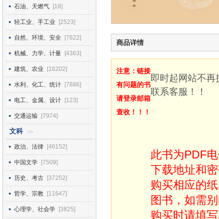
石油、天燃气
[18]
轻工业、手工业
[2523]
自然、环境、安全
[7622]
商品详情
机械、力学、计量
[4363]
建筑、农业
[18202]
注意：链接
即时起网站不再
有问题的书
水利、化工、统计
[7886]
联系客服！！
请登录邮箱
电工、金属、设计
[123]
查收！！！
交通运输
[7974]
文科
>>
政治、法律
[46152]
此书为PDF
中国文学
[7509]
下载地址和密
历史、考古
[37252]
购买相应的纸
哲学、宗教
[11647]
图书，如需别
心理学、社会学
[3825]
购买时请填写