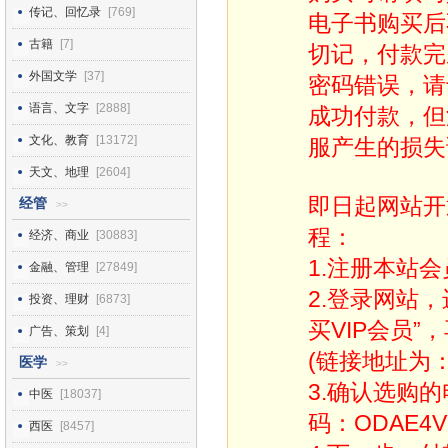
传记、回忆录
[769]
电子书购买后
古籍
[7]
切记，付款完
外国文学
[37]
密码错误，请
语言、文字
[2888]
成功付款，但
文化、教育
[13172]
服产生的损失
天文、地理
[2604]
即日起网站开
经管
>>
程：
经济、商业
[30883]
1.注册本站会
金融、管理
[27849]
2.登录网站
投资、理财
[6873]
买VIP会员”
广告、策划
[4]
(链接地址为：http
医学
>>
3.确认选购
中医
[18037]
码：ODAE4V
西医
[8457]