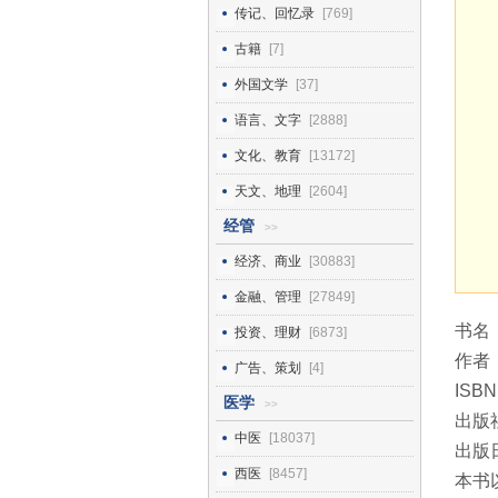
传记、回忆录
[769]
古籍
[7]
外国文学
[37]
语言、文字
[2888]
文化、教育
[13172]
天文、地理
[2604]
经管
>>
经济、商业
[30883]
金融、管理
[27849]
书名
投资、理财
[6873]
作者
广告、策划
[4]
ISBN
医学
>>
出版
中医
[18037]
出版日
西医
[8457]
本书