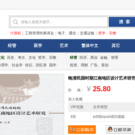
计算机
|
工商管理经典译丛
|
电子、通信
|
交通运输
|
哲学、宗教
经管
医学
艺术
繁体中文
其它
文化
历史、考古、文化
哲学、宗教
经管
经济、商业
金融、管理
心理学、社会学
传记、回忆录
国学
投资、理财
广告、策划
晚清民国时期江南地区设计艺术研究_李
¥
25.80
价 格：
加入收藏
VIP优惠
文件类型
8折
pdf或epub或扫描版