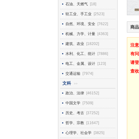
石油、天燃气
[18]
轻工业、手工业
[2523]
自然、环境、安全
[7622]
商品
机械、力学、计量
[4363]
建筑、农业
[18202]
注意
有问
水利、化工、统计
[7886]
请登
电工、金属、设计
[123]
查收
交通运输
[7974]
文科
>>
政治、法律
[46152]
中国文学
[7509]
历史、考古
[37252]
哲学、宗教
[11647]
心理学、社会学
[3825]