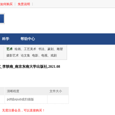
如何购买
免责说明
科学
帮助中心
艺术
绘画、工艺美术
书法、篆刻、雕塑
摄影艺术
论文集
电影、电视、戏剧
音乐、舞蹈
论文集
轶南_南京东南大学出版社,2021.08
清晰程度
文件大小
pdf或epub或扫描版
无需注册会员，可以直接购买！