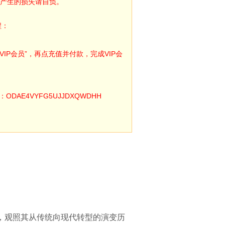
产生的损失请自负。
程：
IP会员”，再点充值并付款，完成VIP会
E4VYFG5UJJDXQWDHH
，观照其从传统向现代转型的演变历