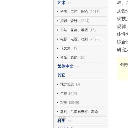
艺术
程。
>>
从设
绘画、工艺、理论
[2918]
现技
摄影、设计
[1214]
规律
书法、篆刻、雕塑
[16]
体性
电影、电视、戏剧
[4372]
综合
论文集
[19]
研究
音乐、舞蹈
[20]
免责
繁体中文
>>
其它
>>
地方史志
[5]
年鉴
[474]
军事
[3349]
马列、毛泽东思想、邓论
[2326]
科学
>>