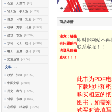
石油、天燃气
[18]
轻工业、手工业
[2523]
自然、环境、安全
[7622]
商品详情
机械、力学、计量
[4363]
建筑、农业
[18202]
注意：链接
即时起网站不再
有问题的书
水利、化工、统计
[7886]
联系客服！！
请登录邮箱
电工、金属、设计
[123]
查收！！！
交通运输
[7974]
文科
>>
政治、法律
[46152]
此书为PDF
中国文学
[7509]
下载地址和密
历史、考古
[37252]
购买相应的纸
哲学、宗教
[11647]
图书，如需别
心理学、社会学
[3825]
购买时请填写