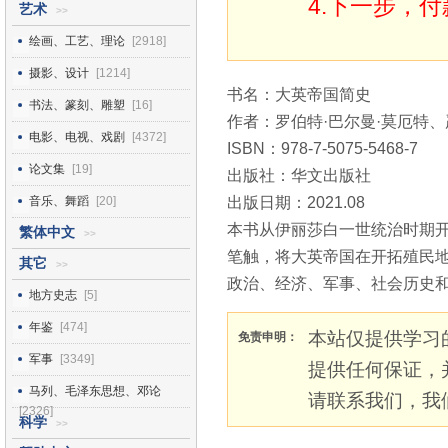
4.下一步，
艺术
>>
绘画、工艺、理论
[2918]
摄影、设计
[1214]
书名：大英帝国简史
书法、篆刻、雕塑
[16]
作者：罗伯特·巴尔曼·莫厄特、
电影、电视、戏剧
[4372]
ISBN：978-7-5075-5468-7
论文集
[19]
出版社：华文出版社
音乐、舞蹈
[20]
出版日期：2021.08
本书从伊丽莎白一世统治时期开
繁体中文
>>
笔触，将大英帝国在开拓殖民
其它
>>
政治、经济、军事、社会历史
地方史志
[5]
年鉴
[474]
本站仅提供学习
免责申明：
军事
[3349]
提供任何保证，
马列、毛泽东思想、邓论
请联系我们，我
[2326]
科学
>>