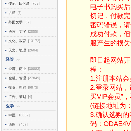
传记、回忆录
[769]
电子书购买后
古籍
[7]
切记，付款完
外国文学
[37]
密码错误，请
语言、文字
[2888]
成功付款，但
文化、教育
[13172]
服产生的损失
天文、地理
[2604]
即日起网站开
经管
>>
程：
经济、商业
[30883]
1.注册本站会
金融、管理
[27849]
2.登录网站
投资、理财
[6873]
买VIP会员”
广告、策划
[4]
(链接地址为：http
医学
>>
3.确认选购
中医
[18037]
码：ODAE4V
西医
[8457]