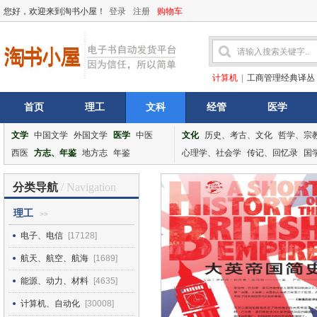
您好，欢迎来到淘书小屋！
登录
注册
购物车
计算机
|
工商管理经典译丛
首页
理工
文科
经管
医学
文学
中国文学
外国文学
医学
中医
文化
历史、考古、文化
哲学、宗
西医
方志、年鉴
地方志
年鉴
心理学、社会学
传记、回忆录
国
分类导航
/ Navigation
理工
>>
电子、电信
[17128]
航天、航空、航海
[1689]
能源、动力、材料
[4635]
计算机、自动化
[30008]