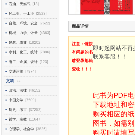
石油、天燃气
[18]
轻工业、手工业
[2523]
自然、环境、安全
[7622]
商品详情
机械、力学、计量
[4363]
建筑、农业
[18202]
注意：链接
即时起网站不再
有问题的书
水利、化工、统计
[7886]
联系客服！！
请登录邮箱
电工、金属、设计
[123]
查收！！！
交通运输
[7974]
文科
>>
政治、法律
[46152]
此书为PDF
中国文学
[7509]
下载地址和密
历史、考古
[37252]
购买相应的纸
哲学、宗教
[11647]
图书，如需别
心理学、社会学
[3825]
购买时请填写