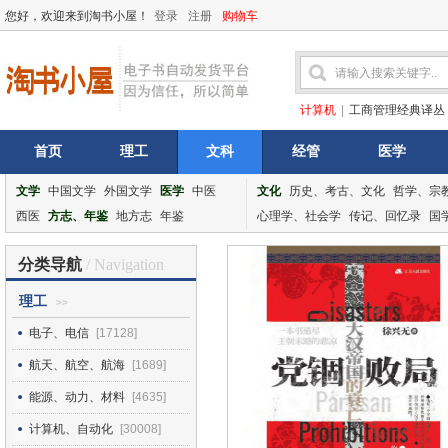
您好，欢迎来到淘书小屋！
登录
注册
购物车
计算机
|
工商管理经典译丛
首页
理工
文科
经管
医学
文学
中国文学
外国文学
医学
中医
文化
历史、考古、文化
哲学、宗
西医
方志、年鉴
地方志
年鉴
心理学、社会学
传记、回忆录
国
分类导航
/ Navigation
理工
>>
电子、电信
[17128]
航天、航空、航海
[1689]
能源、动力、材料
[4635]
计算机、自动化
[30008]