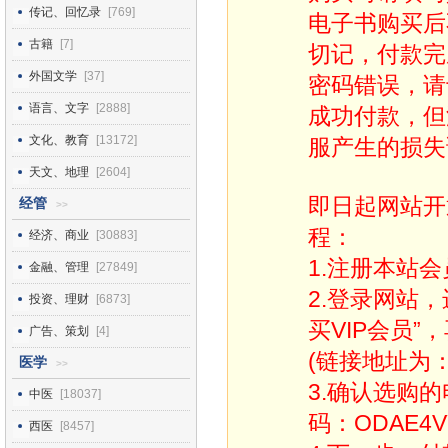
传记、回忆录
[769]
电子书购买后
古籍
[7]
切记，付款完
外国文学
[37]
密码错误，请
语言、文字
[2888]
成功付款，但
文化、教育
[13172]
服产生的损失
天文、地理
[2604]
即日起网站开
经管
>>
程：
经济、商业
[30883]
1.注册本站会
金融、管理
[27849]
2.登录网站
投资、理财
[6873]
买VIP会员”
广告、策划
[4]
(链接地址为：http
医学
>>
3.确认选购
中医
[18037]
码：ODAE4V
西医
[8457]