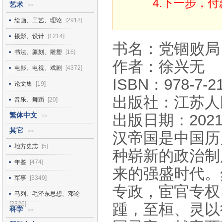
4.下一步，
艺术
>>
绘画、工艺、理论
[2918]
摄影、设计
[1214]
书名：党锢败局
书法、篆刻、雕塑
[16]
作者：徐兴无
电影、电视、戏剧
[4372]
ISBN：978-7-21
论文集
[19]
出版社：江苏人
音乐、舞蹈
[20]
繁体中文
出版日期：2021
>>
其它
>>
汉帝国是中国历
地方史志
[5]
种崭新的政治制
年鉴
[474]
来的强盛时代。
军事
[3349]
专政，宦官专权
马列、毛泽东思想、邓论
[2326]
踵，至桓、灵以
科学
>>