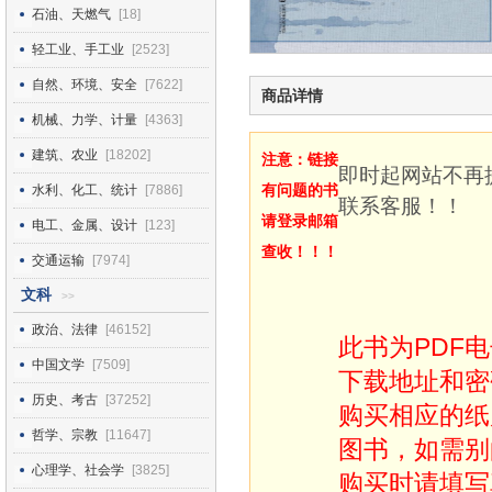
石油、天燃气
[18]
轻工业、手工业
[2523]
自然、环境、安全
[7622]
商品详情
机械、力学、计量
[4363]
建筑、农业
[18202]
注意：链接
即时起网站不再
有问题的书
水利、化工、统计
[7886]
联系客服！！
请登录邮箱
电工、金属、设计
[123]
查收！！！
交通运输
[7974]
文科
>>
政治、法律
[46152]
此书为PDF
中国文学
[7509]
下载地址和密
历史、考古
[37252]
购买相应的纸
哲学、宗教
[11647]
图书，如需别
心理学、社会学
[3825]
购买时请填写