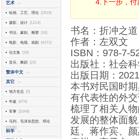
4.下一步，
艺术
>>
绘画、工艺、理论
[2918]
摄影、设计
[1214]
书名：折冲之道
书法、篆刻、雕塑
[16]
作者：左双文
电影、电视、戏剧
[4372]
ISBN：978-7-52
论文集
[19]
出版社：社会科
音乐、舞蹈
[20]
繁体中文
出版日期：2021
>>
其它
>>
本书对民国时期
地方史志
[5]
有代表性的外交
年鉴
[474]
梳理了相关人物
军事
[3349]
发展的整体面貌
马列、毛泽东思想、邓论
[2326]
廷、蒋作宾、颜
科学
>>