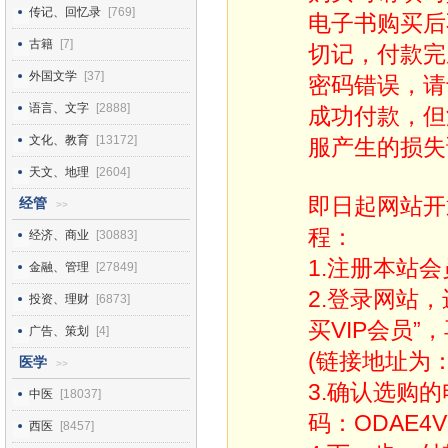
传记、回忆录
[769]
电子书购买后
古籍
[7]
切记，付款完
外国文学
[37]
密码错误，请
语言、文字
[2888]
成功付款，但
文化、教育
[13172]
服产生的损失
天文、地理
[2604]
即日起网站开
经管
>>
程：
经济、商业
[30883]
1.注册本站会
金融、管理
[27849]
2.登录网站
投资、理财
[6873]
买VIP会员”
广告、策划
[4]
(链接地址为：http
医学
>>
3.确认选购
中医
[18037]
码：ODAE4V
西医
[8457]