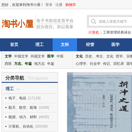
您好，欢迎来到淘书小屋！
登录
注册
购物车
计算机
|
工商管理经典译丛
首页
理工
文科
经管
医学
文学
中国文学
外国文学
医学
中医
文化
历史、考古、文化
哲学、宗
西医
方志、年鉴
地方志
年鉴
心理学、社会学
传记、回忆录
国
分类导航
/ Navigation
理工
>>
电子、电信
[17128]
航天、航空、航海
[1689]
能源、动力、材料
[4635]
计算机、自动化
[30008]