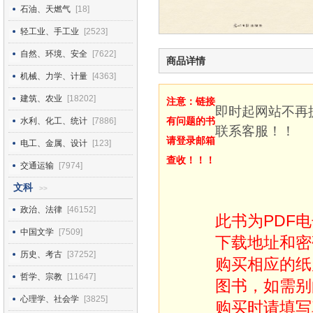
石油、天燃气
[18]
轻工业、手工业
[2523]
自然、环境、安全
[7622]
商品详情
机械、力学、计量
[4363]
建筑、农业
[18202]
注意：链接
即时起网站不再
有问题的书
水利、化工、统计
[7886]
联系客服！！
请登录邮箱
电工、金属、设计
[123]
查收！！！
交通运输
[7974]
文科
>>
政治、法律
[46152]
此书为PDF
中国文学
[7509]
下载地址和密
历史、考古
[37252]
购买相应的纸
哲学、宗教
[11647]
图书，如需别
心理学、社会学
[3825]
购买时请填写