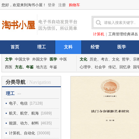
您好，欢迎来到淘书小屋！
登录
注册
购物车
计算机
|
工商管理经典译丛
首页
理工
文科
经管
医学
文学
中国文学
外国文学
医学
中医
文化
历史、考古、文化
哲学、宗
西医
方志、年鉴
地方志
年鉴
心理学、社会学
传记、回忆录
国
分类导航
/ Navigation
理工
>>
电子、电信
[17128]
航天、航空、航海
[1689]
能源、动力、材料
[4635]
计算机、自动化
[30008]