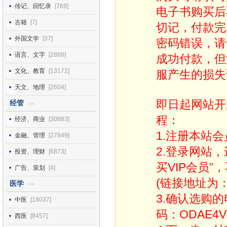
传记、回忆录
[769]
电子书购买后
古籍
[7]
切记，付款完
外国文学
[37]
密码错误，请
语言、文字
[2888]
成功付款，但
文化、教育
[13172]
服产生的损失
天文、地理
[2604]
即日起网站开
经管
>>
程：
经济、商业
[30883]
1.注册本站会
金融、管理
[27849]
2.登录网站
投资、理财
[6873]
买VIP会员”
广告、策划
[4]
(链接地址为：http
医学
>>
3.确认选购
中医
[18037]
码：ODAE4V
西医
[8457]