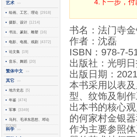
4.下一步，
艺术
>>
绘画、工艺、理论
[2918]
摄影、设计
[1214]
书名：法门寺金
书法、篆刻、雕塑
[16]
作者：沈磊
电影、电视、戏剧
[4372]
ISBN：978-7-51
论文集
[19]
出版社：光明日
音乐、舞蹈
[20]
繁体中文
出版日期：2021
>>
其它
>>
本书采用以表及
地方史志
[5]
型、纹饰及制作
年鉴
[474]
出本书的核心观
军事
[3349]
的何家村金银器
马列、毛泽东思想、邓论
[2326]
作为主要参照体
科学
>>