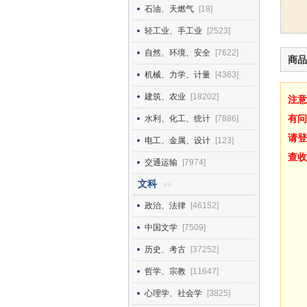
石油、天燃气
[18]
轻工业、手工业
[2523]
自然、环境、安全
[7622]
商品
机械、力学、计量
[4363]
建筑、农业
[18202]
注意
有问
水利、化工、统计
[7886]
请登
电工、金属、设计
[123]
查收
交通运输
[7974]
文科
>>
政治、法律
[46152]
中国文学
[7509]
历史、考古
[37252]
哲学、宗教
[11647]
心理学、社会学
[3825]