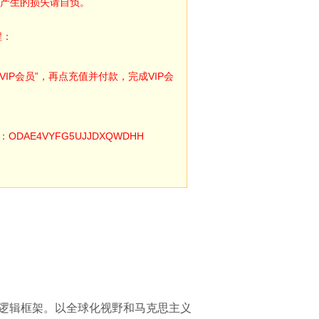
产生的损失请自负。
程：
IP会员”，再点充值并付款，完成VIP会
E4VYFG5UJJDXQWDHH
本逻辑框架。以全球化视野和马克思主义