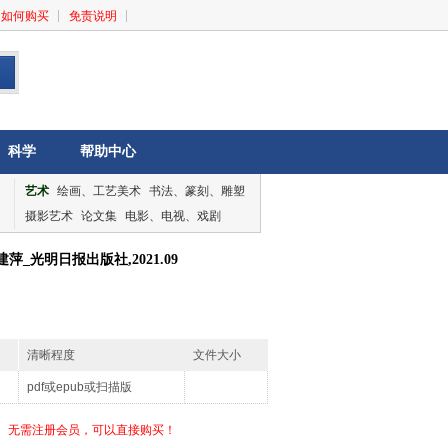
如何购买
免责说明
科学
帮助中心
艺术
绘画、工艺美术
书法、篆刻、雕塑
摄影艺术
论文集
电影、电视、戏剧
音乐、舞蹈
论文集
_光明日报出版社,2021.09
清晰程度
文件大小
pdf或epub或扫描版
无需注册会员，可以直接购买！