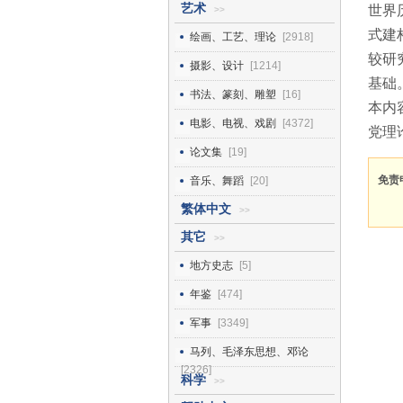
艺术
世界
>>
式建
绘画、工艺、理论
[2918]
较研
摄影、设计
[1214]
基础
书法、篆刻、雕塑
[16]
本内
电影、电视、戏剧
[4372]
党理
论文集
[19]
免责
音乐、舞蹈
[20]
繁体中文
>>
其它
>>
地方史志
[5]
年鉴
[474]
军事
[3349]
马列、毛泽东思想、邓论
[2326]
科学
>>