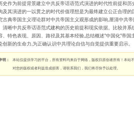
历史作为前提背景建立中共反帝话语范式演进的时代性前提和历
构及其演进的一以贯之的时代价值理想是为最终建立公正合理的
究古典帝国主义理论群对中共帝国主义观形成的影响,厘清中共
。清晰中共反帝话语范式建构的历史前提和现实依据。比较并系
容、特色表现、原因、路径及其基本经验,总结概述”中国化”帝
论创新的生命力,为正确认识中共理论自信与自觉提供重要启示。
申明：
本站仅提供学习的平台，所有资料均来自于网络，版权归原创者所有！本站
对您的版权或者利益造成损害，请联系我们，我们将尽快予以处理。