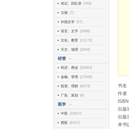
传记、回忆录
[769]
古籍
[7]
外国文学
[37]
语言、文字
[2888]
文化、教育
[13172]
天文、地理
[2604]
经管
>>
经济、商业
[30883]
金融、管理
[27849]
书名
投资、理财
[6873]
作者
广告、策划
[4]
ISBN
医学
>>
出版
中医
[18037]
出版日
西医
[8457]
本书