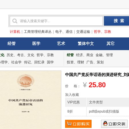
计算机
|
工商管理经典译丛
|
电子、通信
|
交通运输
|
哲学、宗教
经管
医学
艺术
繁体中文
其它
文化
历史、考古、文化
哲学、宗教
经管
经济、商业
金融、管理
心理学、社会学
传记、回忆录
国学
投资、理财
广告、策划
中国共产党反帝话语的演进研究_刘建萍
¥
25.80
价 格：
加入收藏
VIP优惠
文件类型
8折
pdf或epub或扫描版