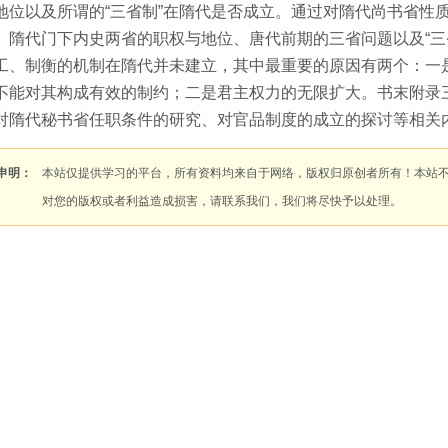
地位以及所谓的“三省制”在隋代是否成立。通过对隋代尚书省性
、隋代门下内史两省的职权与地位、唐代前期的三省问题以及“三
工、制衡的机制在隋代并未建立，其中最重要的原因有两个：一
不能对其构成有效的制约；二是君主权力的无限扩大。书末附录
对隋代秘书省任职条件的研究、对官品制度的成立的探讨等相关
申明：
本站仅提供学习的平台，所有资料均来自于网络，版权归原创者所有！本站
对您的版权或者利益造成损害，请联系我们，我们将尽快予以处理。