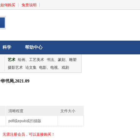
如何购买
免责说明
科学
帮助中心
艺术
绘画、工艺美术
书法、篆刻、雕塑
摄影艺术
论文集
电影、电视、戏剧
音乐、舞蹈
论文集
局,2021.09
清晰程度
文件大小
pdf或epub或扫描版
无需注册会员，可以直接购买！