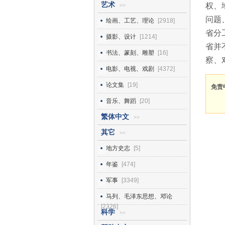
艺术
权、
>>
问题
绘画、工艺、理论
[2918]
省分
摄影、设计
[1214]
省并
书法、篆刻、雕塑
[16]
察、
电影、电视、戏剧
[4372]
论文集
[19]
免责
音乐、舞蹈
[20]
繁体中文
>>
其它
>>
地方史志
[5]
年鉴
[474]
军事
[3349]
马列、毛泽东思想、邓论
[2326]
科学
>>