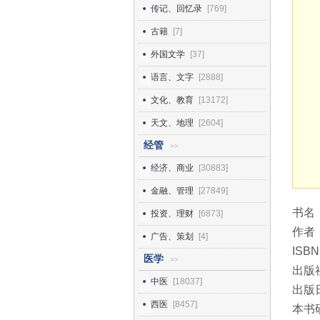
传记、回忆录
[769]
古籍
[7]
外国文学
[37]
语言、文字
[2888]
文化、教育
[13172]
天文、地理
[2604]
经管
>>
经济、商业
[30883]
金融、管理
[27849]
书名
投资、理财
[6873]
作者
广告、策划
[4]
ISBN
医学
>>
出版
中医
[18037]
出版日
西医
[8457]
本书