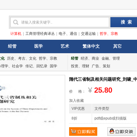
计算机
|
工商管理经典译丛
|
电子、通信
|
交通运输
|
哲学、宗教
经管
医学
艺术
繁体中文
其它
文化
历史、考古、文化
哲学、宗教
经管
经济、商业
金融、管理
心理学、社会学
传记、回忆录
国学
投资、理财
广告、策划
隋代三省制及相关问题研究_刘啸_中华书
¥
25.80
价 格：
加入收藏
VIP优惠
文件类型
8折
pdf或epub或扫描版