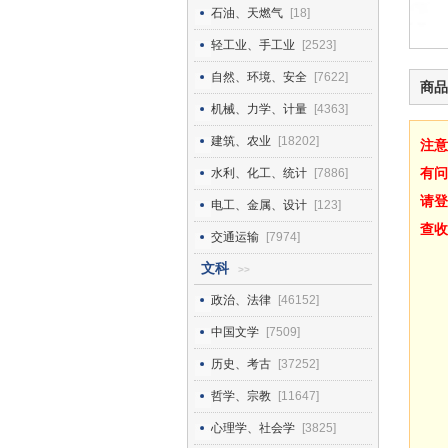
石油、天燃气
[18]
轻工业、手工业
[2523]
自然、环境、安全
[7622]
商品
机械、力学、计量
[4363]
建筑、农业
[18202]
注意
有问
水利、化工、统计
[7886]
请登
电工、金属、设计
[123]
查收
交通运输
[7974]
文科
>>
政治、法律
[46152]
中国文学
[7509]
历史、考古
[37252]
哲学、宗教
[11647]
心理学、社会学
[3825]