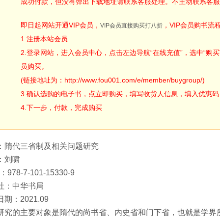
成功付款，但没有弹出下载地址请联系客服处理。不主动联系客服
即日起网站开通VIP会员，
，VIP会员购书流
VIP会员直接购买打八折
1.注册本站会员
2.登录网站，进入会员中心，点击左边导航“在线充值”，选中“购买V
员购买。
(链接地址为：http://www.fou001.com/e/member/buygroup/)
3.确认选购的电子书，点立即购买，填写收货人信息，填入优惠码：ODA
4.下一步，付款，完成购买
：隋代三省制及相关问题研究
：刘啸
：978-7-101-15330-9
社：中华书局
期：2021.09
研究的主要对象是隋代的尚书省、内史省和门下省，也就是学界所