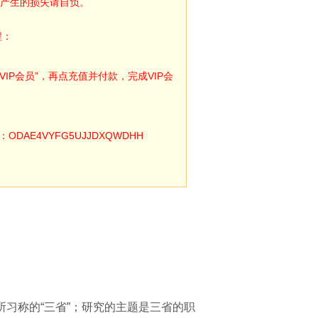
产生的损失请自负。
程：
IP会员”，再点充值并付款，完成VIP会
E4VYFG5UJJDXQWDHH
习称的“三省”；研究的主题是三省的职