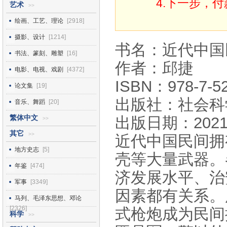
4.下一步，
艺术
>>
绘画、工艺、理论
[2918]
摄影、设计
[1214]
书名：近代中国
书法、篆刻、雕塑
[16]
作者：邱捷
电影、电视、戏剧
[4372]
ISBN：978-7-52
论文集
[19]
出版社：社会科
音乐、舞蹈
[20]
繁体中文
出版日期：2021
>>
其它
>>
近代中国民间拥
地方史志
[5]
壳等大量武器。
年鉴
[474]
济发展水平、治
军事
[3349]
因素都有关系。
马列、毛泽东思想、邓论
[2326]
式枪炮成为民间
科学
>>