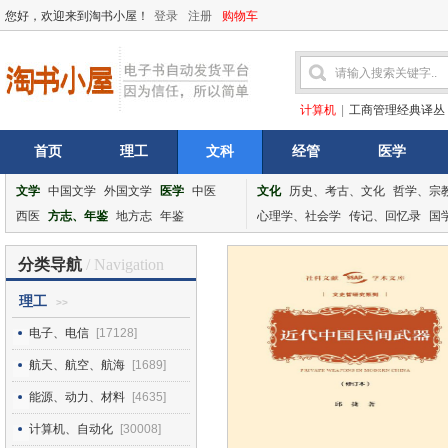
您好，欢迎来到淘书小屋！
登录
注册
购物车
计算机
|
工商管理经典译丛
首页
理工
文科
经管
医学
文学
中国文学
外国文学
医学
中医
文化
历史、考古、文化
哲学、宗
西医
方志、年鉴
地方志
年鉴
心理学、社会学
传记、回忆录
国
分类导航
/ Navigation
理工
>>
电子、电信
[17128]
航天、航空、航海
[1689]
能源、动力、材料
[4635]
计算机、自动化
[30008]