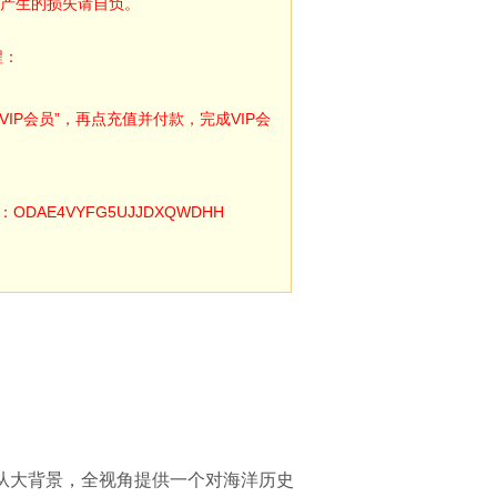
产生的损失请自负。
程：
IP会员”，再点充值并付款，完成VIP会
E4VYFG5UJJDXQWDHH
从大背景，全视角提供一个对海洋历史