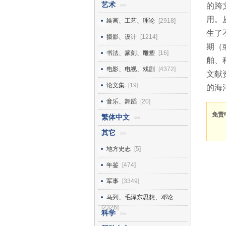
艺术
的跨
>>
用。
绘画、工艺、理论
[2918]
生了
摄影、设计
[1214]
期（
书法、篆刻、雕塑
[16]
舶、
电影、电视、戏剧
[4372]
文献
论文集
[19]
的海
音乐、舞蹈
[20]
免责
繁体中文
>>
其它
>>
地方史志
[5]
年鉴
[474]
军事
[3349]
马列、毛泽东思想、邓论
[2326]
科学
>>