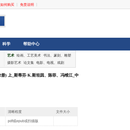
如何购买
免责说明
科学
帮助中心
艺术
绘画、工艺美术
书法、篆刻、雕塑
摄影艺术
论文集
电影、电视、戏剧
音乐、舞蹈
论文集
册) 上_斯蒂芬·K.斯坦因、陈菲、冯维江_中
清晰程度
文件大小
pdf或epub或扫描版