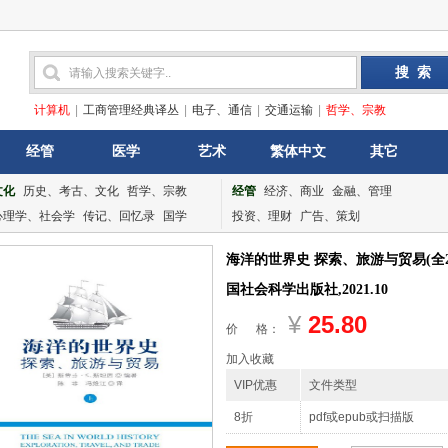
计算机
|
工商管理经典译丛
|
电子、通信
|
交通运输
|
哲学、宗教
经管
医学
艺术
繁体中文
其它
文化
历史、考古、文化
哲学、宗教
经管
经济、商业
金融、管理
心理学、社会学
传记、回忆录
国学
投资、理财
广告、策划
海洋的世界史 探索、旅游与贸易(全2
国社会科学出版社,2021.10
¥
25.80
价 格：
加入收藏
VIP优惠
文件类型
8折
pdf或epub或扫描版