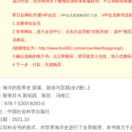
成功付款，但没有弹出下载地址请联系客服处理。不主动联系客服
即日起网站开通VIP会员，
，VIP会员购书流
VIP会员直接购买打八折
1.注册本站会员
2.登录网站，进入会员中心，点击左边导航“在线充值”，选中“购买V
员购买。
(链接地址为：http://www.fou001.com/e/member/buygroup/)
3.确认选购的电子书，点立即购买，填写收货人信息，填入优惠码：ODA
4.下一步，付款，完成购买
：海洋的世界史 探索、旅游与贸易(全2册) 上
：斯蒂芬·K.斯坦因、陈菲、冯维江
：978-7-5203-8283-0
社：中国社会科学出版社
期：2021.10
以百科全书的形式，对世界海洋史进行了全景梳理。本书致力于