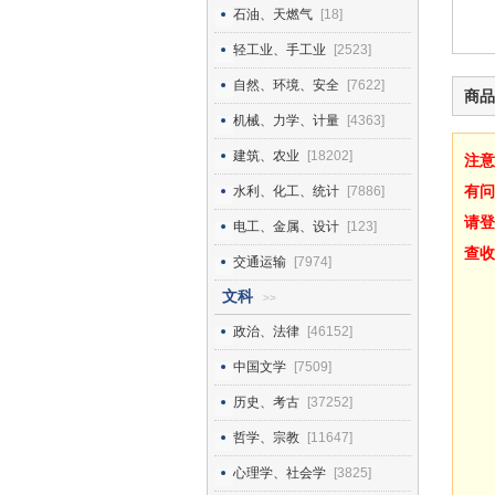
石油、天燃气
[18]
轻工业、手工业
[2523]
自然、环境、安全
[7622]
商品
机械、力学、计量
[4363]
建筑、农业
[18202]
注意
有问
水利、化工、统计
[7886]
请登
电工、金属、设计
[123]
查收
交通运输
[7974]
文科
>>
政治、法律
[46152]
中国文学
[7509]
历史、考古
[37252]
哲学、宗教
[11647]
心理学、社会学
[3825]