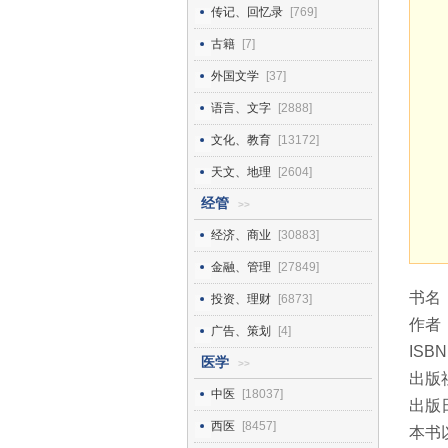
传记、回忆录
[769]
古籍
[7]
外国文学
[37]
语言、文字
[2888]
文化、教育
[13172]
天文、地理
[2604]
经管
>>
经济、商业
[30883]
金融、管理
[27849]
书名
投资、理财
[6873]
作者
广告、策划
[4]
ISBN
医学
>>
出版
中医
[18037]
出版日
西医
[8457]
本书