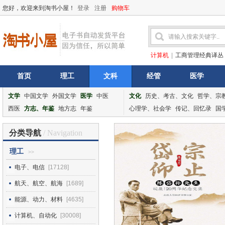
您好，欢迎来到淘书小屋！
登录
注册
购物车
计算机
|
工商管理经典译丛
首页
理工
文科
经管
医学
文学
中国文学
外国文学
医学
中医
文化
历史、考古、文化
哲学、宗
西医
方志、年鉴
地方志
年鉴
心理学、社会学
传记、回忆录
国
分类导航
/ Navigation
理工
>>
电子、电信
[17128]
航天、航空、航海
[1689]
能源、动力、材料
[4635]
计算机、自动化
[30008]