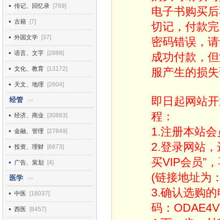
传记、回忆录
[769]
电子书购买后
古籍
[7]
切记，付款完
外国文学
[37]
密码错误，请
语言、文字
[2888]
成功付款，但
文化、教育
[13172]
服产生的损失
天文、地理
[2604]
即日起网站开
经管
>>
程：
经济、商业
[30883]
1.注册本站会
金融、管理
[27849]
2.登录网站
投资、理财
[6873]
买VIP会员”
广告、策划
[4]
(链接地址为：http
医学
>>
3.确认选购
中医
[18037]
码：ODAE4V
西医
[8457]