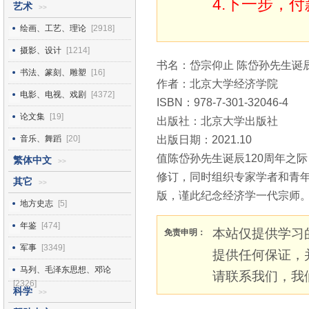
4.下一步，
艺术
>>
绘画、工艺、理论
[2918]
摄影、设计
[1214]
书名：岱宗仰止 陈岱孙先生诞辰
书法、篆刻、雕塑
[16]
作者：北京大学经济学院
电影、电视、戏剧
[4372]
ISBN：978-7-301-32046-4
论文集
[19]
出版社：北京大学出版社
音乐、舞蹈
[20]
出版日期：2021.10
值陈岱孙先生诞辰120周年之
繁体中文
>>
修订，同时组织专家学者和青
其它
>>
版，谨此纪念经济学一代宗师
地方史志
[5]
年鉴
[474]
本站仅提供学习
免责申明：
军事
[3349]
提供任何保证，
马列、毛泽东思想、邓论
请联系我们，我
[2326]
科学
>>