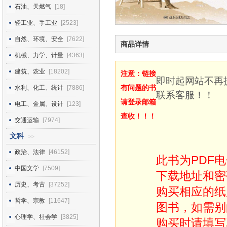
石油、天燃气
[18]
轻工业、手工业
[2523]
自然、环境、安全
[7622]
商品详情
机械、力学、计量
[4363]
建筑、农业
[18202]
注意：链接
即时起网站不再
有问题的书
水利、化工、统计
[7886]
联系客服！！
请登录邮箱
电工、金属、设计
[123]
查收！！！
交通运输
[7974]
文科
>>
政治、法律
[46152]
此书为PDF
中国文学
[7509]
下载地址和密
历史、考古
[37252]
购买相应的纸
哲学、宗教
[11647]
图书，如需别
心理学、社会学
[3825]
购买时请填写