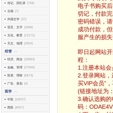
传记、回忆录
[769]
电子书购买后
古籍
[7]
切记，付款完
外国文学
[37]
密码错误，请
语言、文字
[2888]
成功付款，但
文化、教育
[13172]
服产生的损失
天文、地理
[2604]
即日起网站开
经管
>>
程：
经济、商业
[30883]
1.注册本站会
金融、管理
[27849]
2.登录网站
投资、理财
[6873]
买VIP会员”
广告、策划
[4]
(链接地址为：http
医学
>>
3.确认选购
中医
[18037]
码：ODAE4V
西医
[8457]