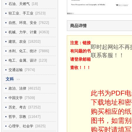
石油、天燃气
[18]
轻工业、手工业
[2523]
自然、环境、安全
[7622]
商品详情
机械、力学、计量
[4363]
建筑、农业
[18202]
注意：链接
即时起网站不再
有问题的书
水利、化工、统计
[7886]
联系客服！！
请登录邮箱
电工、金属、设计
[123]
查收！！！
交通运输
[7974]
文科
>>
政治、法律
[46152]
此书为PDF
中国文学
[7509]
下载地址和密
历史、考古
[37252]
购买相应的纸
哲学、宗教
[11647]
图书，如需别
心理学、社会学
[3825]
购买时请填写