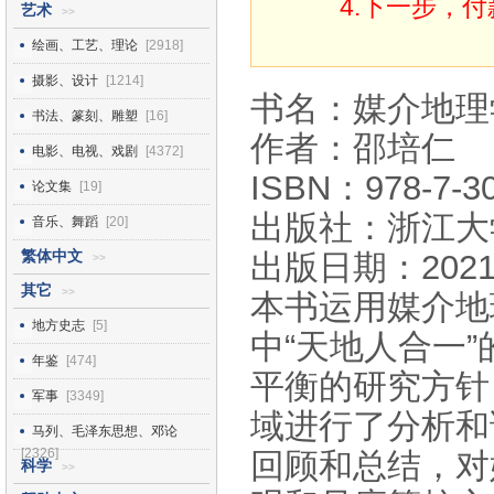
4.下一步，
艺术
>>
绘画、工艺、理论
[2918]
摄影、设计
[1214]
书名：媒介地理
书法、篆刻、雕塑
[16]
作者：邵培仁
电影、电视、戏剧
[4372]
ISBN：978-7-30
论文集
[19]
出版社：浙江大
音乐、舞蹈
[20]
繁体中文
出版日期：2021
>>
其它
>>
本书运用媒介地
地方史志
[5]
中“天地人合一
年鉴
[474]
平衡的研究方针
军事
[3349]
域进行了分析和
马列、毛泽东思想、邓论
[2326]
回顾和总结，对
科学
>>