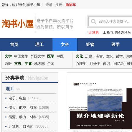
您好，欢迎来到淘书小屋！
登录
注册
购物车
计算机
|
工商管理经典译丛
首页
理工
文科
经管
医学
文学
中国文学
外国文学
医学
中医
文化
历史、考古、文化
哲学、宗
西医
方志、年鉴
地方志
年鉴
心理学、社会学
传记、回忆录
国
分类导航
/ Navigation
理工
>>
电子、电信
[17128]
航天、航空、航海
[1689]
能源、动力、材料
[4635]
计算机、自动化
[30008]