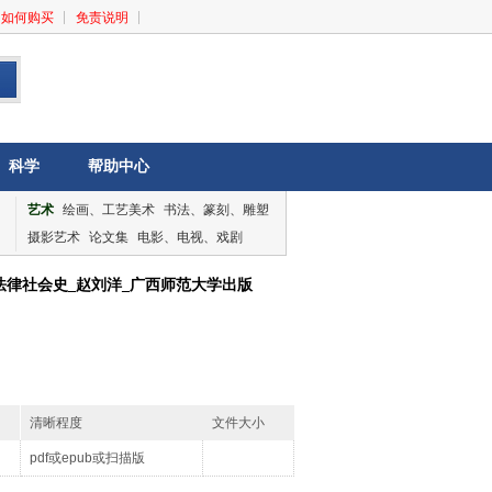
如何购买
免责说明
科学
帮助中心
艺术
绘画、工艺美术
书法、篆刻、雕塑
摄影艺术
论文集
电影、电视、戏剧
音乐、舞蹈
论文集
法律社会史_赵刘洋_广西师范大学出版
清晰程度
文件大小
pdf或epub或扫描版