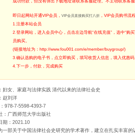
成功付款，但没有弹出下载地址请联系客服处理。不主动联系客服
即日起网站开通VIP会员，
，VIP会员购书流
VIP会员直接购买打八折
1.注册本站会员
2.登录网站，进入会员中心，点击左边导航“在线充值”，选中“购买V
员购买。
(链接地址为：http://www.fou001.com/e/member/buygroup/)
3.确认选购的电子书，点立即购买，填写收货人信息，填入优惠码：ODA
4.下一步，付款，完成购买
：妇女、家庭与法律实践 清代以来的法律社会史
：赵刘洋
：978-7-5598-4393-7
社：广西师范大学出版社
期：2021.10
为一部关于中国法律社会史研究的学术著作，建立在扎实丰富的