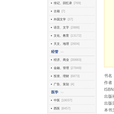
传记、回忆录
[769]
古籍
[7]
外国文学
[37]
语言、文字
[2888]
文化、教育
[13172]
天文、地理
[2604]
经管
>>
经济、商业
[30883]
金融、管理
[27849]
书名
投资、理财
[6873]
作者
广告、策划
[4]
ISBN
医学
>>
出版
中医
[18037]
出版日
西医
[8457]
本书