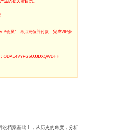
产生的损失请自负。
程：
IP会员”，再点充值并付款，完成VIP会
E4VYFG5UJJDXQWDHH
诉讼档案基础上，从历史的角度，分析