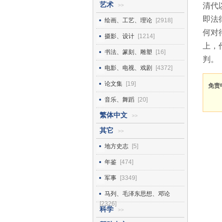
艺术
清代
>>
即法
绘画、工艺、理论
[2918]
何对
摄影、设计
[1214]
上，
书法、篆刻、雕塑
[16]
判。
电影、电视、戏剧
[4372]
论文集
[19]
免责
音乐、舞蹈
[20]
繁体中文
>>
其它
>>
地方史志
[5]
年鉴
[474]
军事
[3349]
马列、毛泽东思想、邓论
[2326]
科学
>>