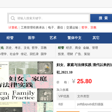
计算机
|
工商管理经典译丛
|
电子、通信
|
交通运输
|
哲学、宗教
经管
医学
艺术
繁体中文
其它
文化
历史、考古、文化
哲学、宗教
经管
经济、商业
金融、管理
心理学、社会学
传记、回忆录
国学
投资、理财
广告、策划
妇女、家庭与法律实践 清代以来的
社,2021.10
¥
25.80
价 格：
加入收藏
VIP优惠
文件类型
8折
pdf或epub或扫描版