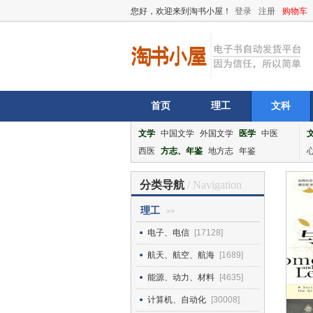
您好，欢迎来到淘书小屋！
登录
注册
购物车
首页
理工
文科
文学
中国文学
外国文学
医学
中医
西医
方志、年鉴
地方志
年鉴
分类导航
/ Navigation
理工
>>
电子、电信
[17128]
航天、航空、航海
[1689]
能源、动力、材料
[4635]
计算机、自动化
[30008]