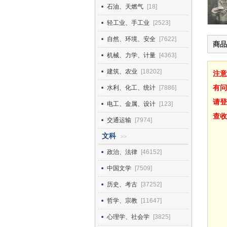
石油、天燃气
[18]
轻工业、手工业
[2523]
自然、环境、安全
[7622]
商品
机械、力学、计量
[4363]
建筑、农业
[18202]
注意
有问
水利、化工、统计
[7886]
请登
电工、金属、设计
[123]
查收
交通运输
[7974]
文科
>>
政治、法律
[46152]
中国文学
[7509]
历史、考古
[37252]
哲学、宗教
[11647]
心理学、社会学
[3825]