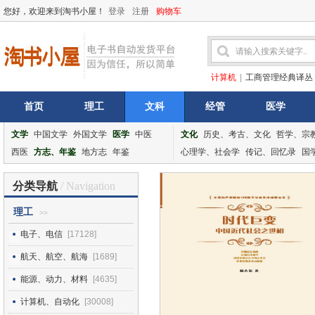
您好，欢迎来到淘书小屋！
登录
注册
购物车
计算机
|
工商管理经典译丛
首页
理工
文科
经管
医学
文学
中国文学
外国文学
医学
中医
文化
历史、考古、文化
哲学、宗
西医
方志、年鉴
地方志
年鉴
心理学、社会学
传记、回忆录
国
分类导航
/ Navigation
理工
>>
电子、电信
[17128]
航天、航空、航海
[1689]
能源、动力、材料
[4635]
计算机、自动化
[30008]