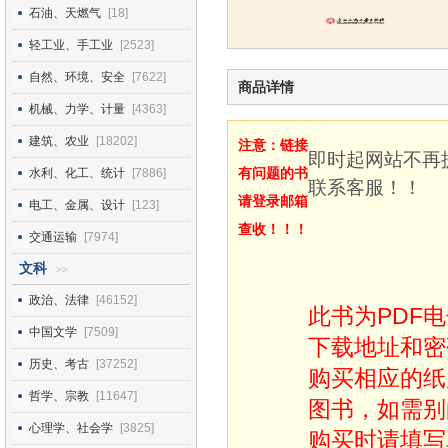
石油、天燃气
[18]
轻工业、手工业
[2523]
自然、环境、安全
[7622]
商品详情
机械、力学、计量
[4363]
建筑、农业
[18202]
注意：链接
即时起网站不再
有问题的书
水利、化工、统计
[7886]
联系客服！！
请登录邮箱
电工、金属、设计
[123]
查收！！！
交通运输
[7974]
文科
>>
政治、法律
[46152]
此书为PDF
中国文学
[7509]
下载地址和密
历史、考古
[37252]
购买相应的纸
哲学、宗教
[11647]
图书，如需别
心理学、社会学
[3825]
购买时请填写