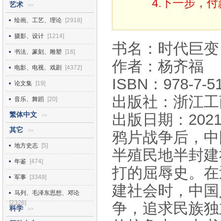
4.下一步，
艺术
>>
绘画、工艺、理论
[2918]
摄影、设计
[1214]
书名：时代巨变
书法、篆刻、雕塑
[16]
作者：杨齐福
电影、电视、戏剧
[4372]
ISBN：978-7-51
论文集
[19]
出版社：浙江工
音乐、舞蹈
[20]
繁体中文
出版日期：2021
>>
其它
>>
鸦片战争后，中
地方史志
[5]
半殖民地半封建
年鉴
[474]
打的屈辱史。在
军事
[3349]
建社会时，中国
马列、毛泽东思想、邓论
[2326]
争，追求民族独
科学
>>