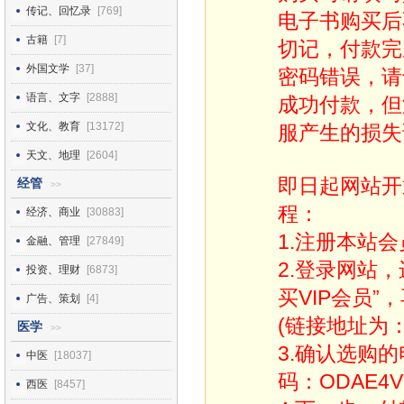
传记、回忆录
[769]
电子书购买后
古籍
[7]
切记，付款完
外国文学
[37]
密码错误，请
语言、文字
[2888]
成功付款，但
文化、教育
[13172]
服产生的损失
天文、地理
[2604]
即日起网站开
经管
>>
程：
经济、商业
[30883]
1.注册本站会
金融、管理
[27849]
2.登录网站
投资、理财
[6873]
买VIP会员”
广告、策划
[4]
(链接地址为：http
医学
>>
3.确认选购
中医
[18037]
码：ODAE4V
西医
[8457]