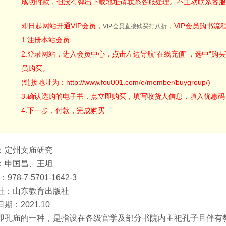
成功付款，但没有弹出下载地址请联系客服处理。不主动联系客服
即日起网站开通VIP会员，
，VIP会员购书流
VIP会员直接购买打八折
1.注册本站会员
2.登录网站，进入会员中心，点击左边导航“在线充值”，选中“购买V
员购买。
(链接地址为：http://www.fou001.com/e/member/buygroup/)
3.确认选购的电子书，点立即购买，填写收货人信息，填入优惠码：ODA
4.下一步，付款，完成购买
：定州文庙研究
：申国昌、王坦
：978-7-5701-1642-3
社：山东教育出版社
期：2021.10
即孔庙的一种，是指设在各级官学及部分书院内主祀孔子且伴有