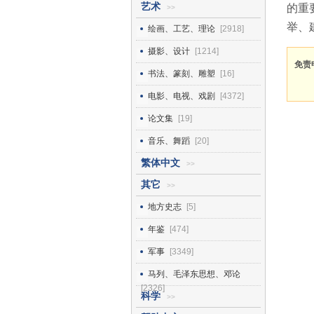
艺术
的重
>>
举、
绘画、工艺、理论
[2918]
摄影、设计
[1214]
免责
书法、篆刻、雕塑
[16]
电影、电视、戏剧
[4372]
论文集
[19]
音乐、舞蹈
[20]
繁体中文
>>
其它
>>
地方史志
[5]
年鉴
[474]
军事
[3349]
马列、毛泽东思想、邓论
[2326]
科学
>>