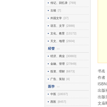
传记、回忆录
[769]
古籍
[7]
外国文学
[37]
语言、文字
[2888]
文化、教育
[13172]
天文、地理
[2604]
经管
>>
经济、商业
[30883]
金融、管理
[27849]
书名
投资、理财
[6873]
作者
广告、策划
[4]
ISBN
医学
>>
出版
中医
[18037]
出版日
西医
[8457]
文庙