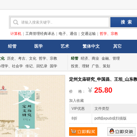
计算机
|
工商管理经典译丛
|
电子、通信
|
交通运输
|
哲学、宗教
经管
医学
艺术
繁体中文
其它
文化
历史、考古、文化
哲学、宗教
经管
经济、商业
金融、管理
心理学、社会学
传记、回忆录
国学
投资、理财
广告、策划
定州文庙研究_申国昌、王坦_山东教育出
¥
25.80
价 格：
加入收藏
VIP优惠
文件类型
8折
pdf或epub或扫描版