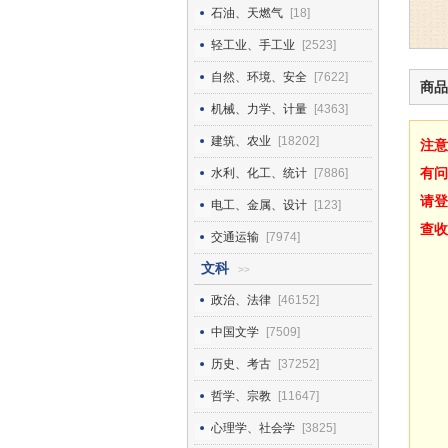
石油、天燃气
[18]
轻工业、手工业
[2523]
自然、环境、安全
[7622]
商品
机械、力学、计量
[4363]
建筑、农业
[18202]
注意
有问
水利、化工、统计
[7886]
请登
电工、金属、设计
[123]
查收
交通运输
[7974]
文科
>>
政治、法律
[46152]
中国文学
[7509]
历史、考古
[37252]
哲学、宗教
[11647]
心理学、社会学
[3825]