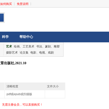
如何购买
免责说明
科学
帮助中心
艺术
绘画、工艺美术
书法、篆刻、雕塑
摄影艺术
论文集
电影、电视、戏剧
音乐、舞蹈
论文集
版社,2021.10
清晰程度
文件大小
pdf或epub或扫描版
无需注册会员，可以直接购买！