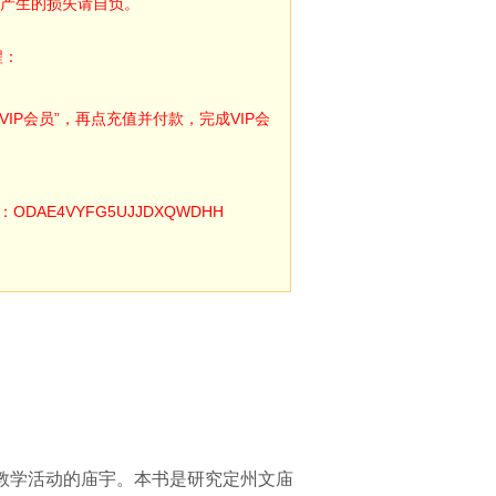
产生的损失请自负。
程：
IP会员”，再点充值并付款，完成VIP会
E4VYFG5UJJDXQWDHH
教学活动的庙宇。本书是研究定州文庙