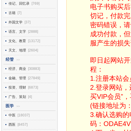
传记、回忆录
[769]
电子书购买后
古籍
[7]
切记，付款完
外国文学
[37]
密码错误，请
语言、文字
[2888]
成功付款，但
文化、教育
[13172]
服产生的损失
天文、地理
[2604]
即日起网站开
经管
>>
程：
经济、商业
[30883]
1.注册本站会
金融、管理
[27849]
2.登录网站
投资、理财
[6873]
买VIP会员”
广告、策划
[4]
(链接地址为：http
医学
>>
3.确认选购
中医
[18037]
码：ODAE4V
西医
[8457]