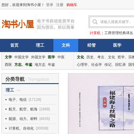
您好，欢迎来到淘书小屋！
登录
注册
购物车
计算机
|
工商管理经典译丛
首页
理工
文科
经管
医学
文学
中国文学
外国文学
医学
中医
文化
历史、考古、文化
哲学、宗
西医
方志、年鉴
地方志
年鉴
心理学、社会学
传记、回忆录
国
分类导航
/ Navigation
理工
>>
电子、电信
[17128]
航天、航空、航海
[1689]
能源、动力、材料
[4635]
计算机、自动化
[30008]