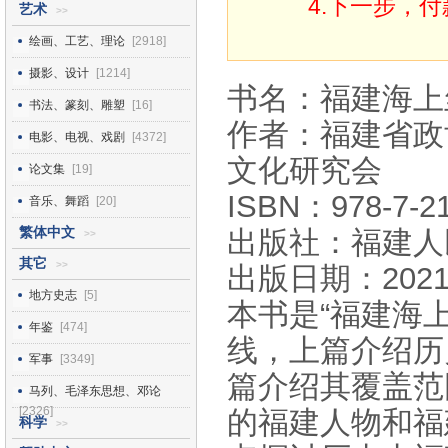
4.下一步，
艺术
>>
绘画、工艺、理论
[2918]
摄影、设计
[1214]
书名：福建海上
书法、篆刻、雕塑
[16]
作者：福建省政
电影、电视、戏剧
[4372]
文化研究会
论文集
[19]
ISBN：978-7-21
音乐、舞蹈
[20]
繁体中文
出版社：福建人
>>
其它
>>
出版日期：2021
地方史志
[5]
本书是“福建海
年鉴
[474]
线，上篇介绍历
军事
[3349]
篇介绍其覆盖范
马列、毛泽东思想、邓论
[2326]
的福建人物和福
科学
>>