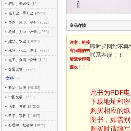
石油、天燃气
[18]
轻工业、手工业
[2523]
自然、环境、安全
[7622]
商品详情
机械、力学、计量
[4363]
建筑、农业
[18202]
注意：链接
即时起网站不再
有问题的书
水利、化工、统计
[7886]
联系客服！！
请登录邮箱
电工、金属、设计
[123]
查收！！！
交通运输
[7974]
文科
>>
政治、法律
[46152]
此书为PDF
中国文学
[7509]
下载地址和密
历史、考古
[37252]
购买相应的纸
哲学、宗教
[11647]
图书，如需别
心理学、社会学
[3825]
购买时请填写