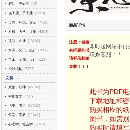
石油、天燃气
[18]
轻工业、手工业
[2523]
自然、环境、安全
[7622]
商品详情
机械、力学、计量
[4363]
建筑、农业
[18202]
注意：链接
即时起网站不再
有问题的书
水利、化工、统计
[7886]
联系客服！！
请登录邮箱
电工、金属、设计
[123]
查收！！！
交通运输
[7974]
文科
>>
政治、法律
[46152]
此书为PDF
中国文学
[7509]
下载地址和密
历史、考古
[37252]
购买相应的纸
哲学、宗教
[11647]
图书，如需别
心理学、社会学
[3825]
购买时请填写