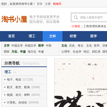
您好，欢迎来到淘书小屋！
登录
注册
购物车
计算机
|
工商管理经典译丛
首页
理工
文科
经管
医学
文学
中国文学
外国文学
医学
中医
文化
历史、考古、文化
哲学、宗
西医
方志、年鉴
地方志
年鉴
心理学、社会学
传记、回忆录
国
分类导航
/ Navigation
理工
>>
电子、电信
[17128]
航天、航空、航海
[1689]
能源、动力、材料
[4635]
计算机、自动化
[30008]