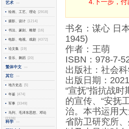
4.下一步，
艺术
>>
绘画、工艺、理论
[2918]
摄影、设计
[1214]
书名：谋心 日本
书法、篆刻、雕塑
[16]
1945)
电影、电视、戏剧
[4372]
作者：王萌
论文集
[19]
ISBN：978-7-52
音乐、舞蹈
[20]
繁体中文
出版社：社会科
>>
其它
>>
出版日期：2021
地方史志
[5]
“宣抚”指抗战
年鉴
[474]
的宣传、“安抚
军事
[3349]
治。本书运用大
马列、毛泽东思想、邓论
[2326]
省防卫研究所、
科学
>>