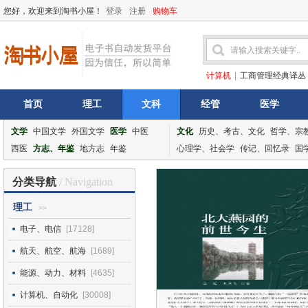
您好，欢迎来到淘书小屋！
登录
注册
购物车
计算机
|
工商管理经典译丛
首页
理工
文科
经管
医学
文学
中国文学
外国文学
医学
中医
文化
历史、考古、文化
哲学、宗
西医
方志、年鉴
地方志
年鉴
心理学、社会学
传记、回忆录
国
分类导航
/ Navigation
理工
>>
电子、电信
[17128]
航天、航空、航海
[1689]
能源、动力、材料
[4635]
计算机、自动化
[30008]