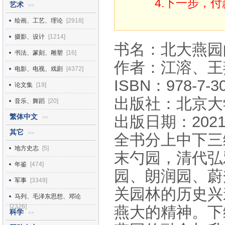
4.下一步，
艺术
>>
绘画、工艺、理论
[2918]
摄影、设计
[1214]
书名：北大燕园
书法、篆刻、雕塑
[16]
作者：江溶、王
电影、电视、戏剧
[4372]
ISBN：978-7-30
论文集
[19]
出版社：北京大
音乐、舞蹈
[20]
繁体中文
出版日期：2021
>>
其它
>>
全书分上中下三
地方史志
[5]
末勺园，清代弘
年鉴
[474]
园、朗润园、蔚
军事
[3349]
关园林的历史兴
马列、毛泽东思想、邓论
[2326]
燕大的精神。下
科学
>>