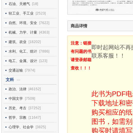
石油、天燃气
[18]
轻工业、手工业
[2523]
自然、环境、安全
[7622]
商品详情
机械、力学、计量
[4363]
建筑、农业
[18202]
注意：链接
即时起网站不再
有问题的书
水利、化工、统计
[7886]
联系客服！！
请登录邮箱
电工、金属、设计
[123]
查收！！！
交通运输
[7974]
文科
>>
政治、法律
[46152]
此书为PDF
中国文学
[7509]
下载地址和密
历史、考古
[37252]
购买相应的纸
哲学、宗教
[11647]
图书，如需别
心理学、社会学
[3825]
购买时请填写