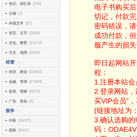
传记、回忆录
[769]
电子书购买后
古籍
[7]
切记，付款完
外国文学
[37]
密码错误，请
语言、文字
[2888]
成功付款，但
文化、教育
[13172]
服产生的损失
天文、地理
[2604]
即日起网站开
经管
>>
程：
经济、商业
[30883]
1.注册本站会
金融、管理
[27849]
2.登录网站
投资、理财
[6873]
买VIP会员”
广告、策划
[4]
(链接地址为：http
医学
>>
3.确认选购
中医
[18037]
码：ODAE4V
西医
[8457]