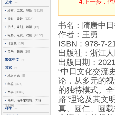
4.下一步，
艺术
>>
绘画、工艺、理论
[2918]
摄影、设计
[1214]
书名：隋唐中日
书法、篆刻、雕塑
[16]
作者：王勇
电影、电视、戏剧
[4372]
ISBN：978-7-21
论文集
[19]
出版社：浙江人
音乐、舞蹈
[20]
繁体中文
出版日期：2021
>>
其它
>>
“中日文化交流
地方史志
[5]
论，从多元的视
年鉴
[474]
的独特模式。全
军事
[3349]
路”理论及其文
马列、毛泽东思想、邓论
[2326]
真、圆仁、圆载
科学
>>