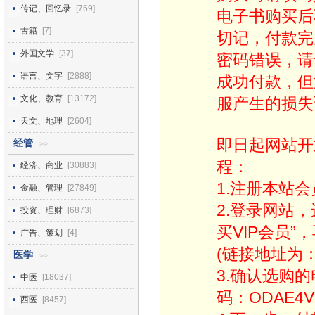
传记、回忆录
[769]
电子书购买后
古籍
[7]
切记，付款完
外国文学
[37]
密码错误，请
语言、文字
[2888]
成功付款，但
文化、教育
[13172]
服产生的损失
天文、地理
[2604]
即日起网站开
经管
>>
程：
经济、商业
[30883]
1.注册本站会
金融、管理
[27849]
2.登录网站
投资、理财
[6873]
买VIP会员”
广告、策划
[4]
(链接地址为：http
医学
>>
3.确认选购
中医
[18037]
码：ODAE4V
西医
[8457]