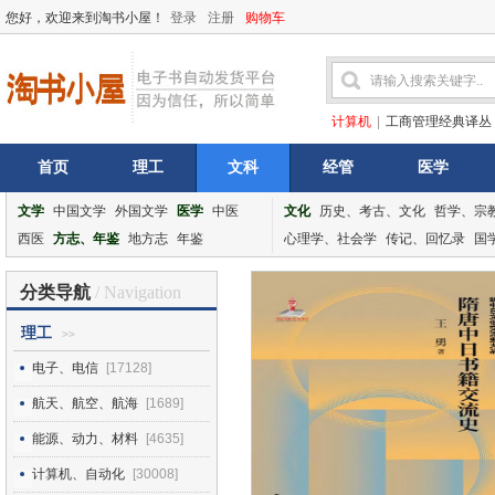
您好，欢迎来到淘书小屋！
登录
注册
购物车
计算机
|
工商管理经典译丛
首页
理工
文科
经管
医学
文学
中国文学
外国文学
医学
中医
文化
历史、考古、文化
哲学、宗
西医
方志、年鉴
地方志
年鉴
心理学、社会学
传记、回忆录
国
分类导航
/ Navigation
理工
>>
电子、电信
[17128]
航天、航空、航海
[1689]
能源、动力、材料
[4635]
计算机、自动化
[30008]