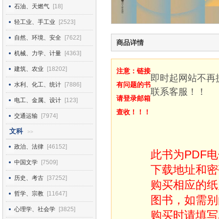
石油、天燃气
[18]
轻工业、手工业
[2523]
自然、环境、安全
[7622]
商品详情
机械、力学、计量
[4363]
建筑、农业
[18202]
注意：链接
即时起网站不再
有问题的书
水利、化工、统计
[7886]
联系客服！！
请登录邮箱
电工、金属、设计
[123]
查收！！！
交通运输
[7974]
文科
>>
政治、法律
[46152]
此书为PDF
中国文学
[7509]
下载地址和密
历史、考古
[37252]
购买相应的纸
哲学、宗教
[11647]
图书，如需别
心理学、社会学
[3825]
购买时请填写