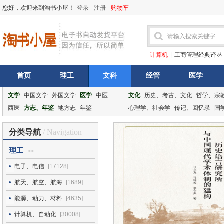
您好，欢迎来到淘书小屋！
登录
注册
购物车
计算机
|
工商管理经典译丛
首页
理工
文科
经管
医学
文学
中国文学
外国文学
医学
中医
文化
历史、考古、文化
哲学、宗
西医
方志、年鉴
地方志
年鉴
心理学、社会学
传记、回忆录
国
分类导航
/ Navigation
理工
>>
电子、电信
[17128]
航天、航空、航海
[1689]
能源、动力、材料
[4635]
计算机、自动化
[30008]