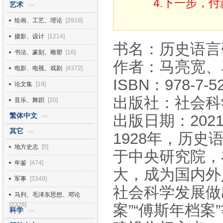
4.下一步，
艺术
>>
绘画、工艺、理论
[2918]
摄影、设计
[1214]
书名：历史语言
书法、篆刻、雕塑
[16]
作者：马亮宽、
电影、电视、戏剧
[4372]
ISBN：978-7-52
论文集
[19]
出版社：社会科
音乐、舞蹈
[20]
繁体中文
出版日期：2021
>>
其它
>>
1928年，历史
地方史志
[5]
于中央研究院，
年鉴
[474]
大，成为国内外
军事
[3349]
社会科学发展做
马列、毛泽东思想、邓论
[2326]
案”“傅斯年档
科学
>>