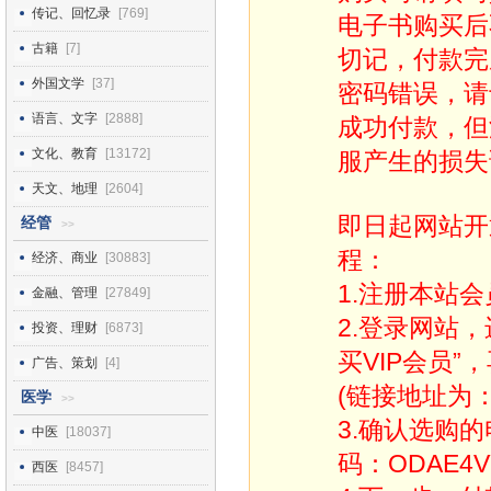
传记、回忆录
[769]
电子书购买后
古籍
[7]
切记，付款完
外国文学
[37]
密码错误，请
语言、文字
[2888]
成功付款，但
文化、教育
[13172]
服产生的损失
天文、地理
[2604]
即日起网站开
经管
>>
程：
经济、商业
[30883]
1.注册本站会
金融、管理
[27849]
2.登录网站
投资、理财
[6873]
买VIP会员”
广告、策划
[4]
(链接地址为：http
医学
>>
3.确认选购
中医
[18037]
码：ODAE4V
西医
[8457]