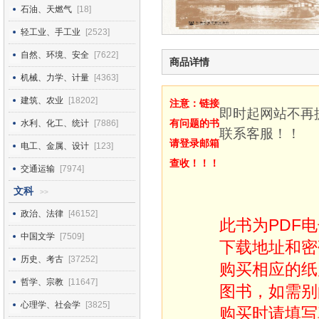
石油、天燃气
[18]
轻工业、手工业
[2523]
自然、环境、安全
[7622]
商品详情
机械、力学、计量
[4363]
建筑、农业
[18202]
注意：链接
即时起网站不再
有问题的书
水利、化工、统计
[7886]
联系客服！！
请登录邮箱
电工、金属、设计
[123]
查收！！！
交通运输
[7974]
文科
>>
政治、法律
[46152]
此书为PDF
中国文学
[7509]
下载地址和密
历史、考古
[37252]
购买相应的纸
哲学、宗教
[11647]
图书，如需别
心理学、社会学
[3825]
购买时请填写