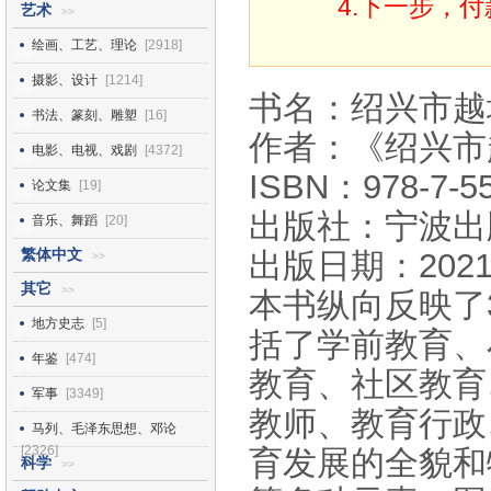
4.下一步，
艺术
>>
绘画、工艺、理论
[2918]
摄影、设计
[1214]
书名：绍兴市越
书法、篆刻、雕塑
[16]
作者：《绍兴市
电影、电视、戏剧
[4372]
ISBN：978-7-55
论文集
[19]
出版社：宁波出
音乐、舞蹈
[20]
繁体中文
出版日期：2021
>>
其它
>>
本书纵向反映了
地方史志
[5]
括了学前教育、
年鉴
[474]
教育、社区教育
军事
[3349]
教师、教育行政
马列、毛泽东思想、邓论
[2326]
育发展的全貌和
科学
>>