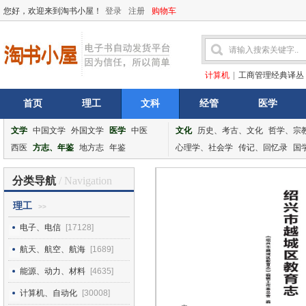
您好，欢迎来到淘书小屋！
登录
注册
购物车
计算机
|
工商管理经典译丛
首页
理工
文科
经管
医学
文学
中国文学
外国文学
医学
中医
文化
历史、考古、文化
哲学、宗
西医
方志、年鉴
地方志
年鉴
心理学、社会学
传记、回忆录
国
分类导航
/ Navigation
理工
>>
电子、电信
[17128]
航天、航空、航海
[1689]
能源、动力、材料
[4635]
计算机、自动化
[30008]