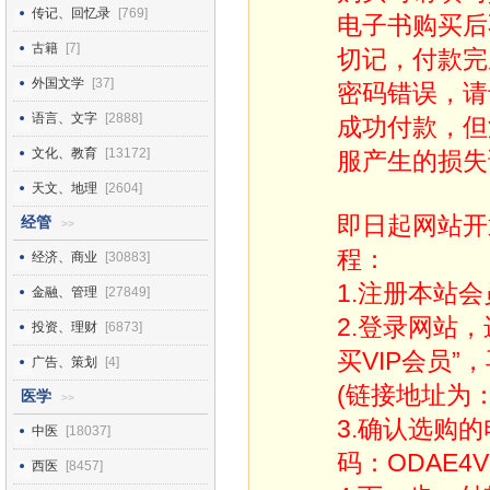
传记、回忆录
[769]
电子书购买后
古籍
[7]
切记，付款完
外国文学
[37]
密码错误，请
语言、文字
[2888]
成功付款，但
文化、教育
[13172]
服产生的损失
天文、地理
[2604]
即日起网站开
经管
>>
程：
经济、商业
[30883]
1.注册本站会
金融、管理
[27849]
2.登录网站
投资、理财
[6873]
买VIP会员”
广告、策划
[4]
(链接地址为：http
医学
>>
3.确认选购
中医
[18037]
码：ODAE4V
西医
[8457]