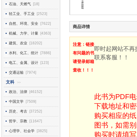
石油、天燃气
[18]
轻工业、手工业
[2523]
自然、环境、安全
[7622]
商品详情
机械、力学、计量
[4363]
建筑、农业
[18202]
注意：链接
即时起网站不再
有问题的书
水利、化工、统计
[7886]
联系客服！！
请登录邮箱
电工、金属、设计
[123]
查收！！！
交通运输
[7974]
文科
>>
政治、法律
[46152]
此书为PDF
中国文学
[7509]
下载地址和密
历史、考古
[37252]
购买相应的纸
哲学、宗教
[11647]
图书，如需别
心理学、社会学
[3825]
购买时请填写