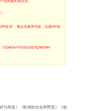
产生的损失请自负。
程：
IP会员”，再点充值并付款，完成VIP会
E4VYFG5UJJDXQWDHH
破碎与再造》《欧洲的文化和野蛮》《创