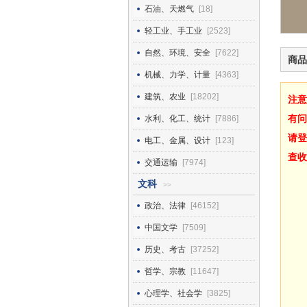
石油、天燃气
[18]
轻工业、手工业
[2523]
自然、环境、安全
[7622]
商品
机械、力学、计量
[4363]
建筑、农业
[18202]
注意
有问
水利、化工、统计
[7886]
请登
电工、金属、设计
[123]
查收
交通运输
[7974]
文科
>>
政治、法律
[46152]
中国文学
[7509]
历史、考古
[37252]
哲学、宗教
[11647]
心理学、社会学
[3825]