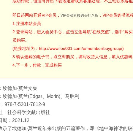
成功付款，但没有弹出下载地址请联系客服处理。不主动联系客服
即日起网站开通VIP会员，
，VIP会员购书流
VIP会员直接购买打八折
1.注册本站会员
2.登录网站，进入会员中心，点击左边导航“在线充值”，选中“购买V
员购买。
(链接地址为：http://www.fou001.com/e/member/buygroup/)
3.确认选购的电子书，点立即购买，填写收货人信息，填入优惠码：ODA
4.下一步，付款，完成购买
：埃德加·莫兰文集
埃德加·莫兰(Edgar、Morin)、马胜利
：978-7-5201-7812-9
社：社会科学文献出版社
期：2021.12
收录了埃德加·莫兰近年来出版的五篇著作，即《地中海神话的