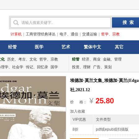
计算机
|
工商管理经典译丛
|
电子、通信
|
交通运输
|
哲学、宗教
经管
医学
艺术
繁体中文
其它
文化
历史、考古、文化
哲学、宗教
经管
经济、商业
金融、管理
心理学、社会学
传记、回忆录
国学
投资、理财
广告、策划
埃德加·莫兰文集_埃德加·莫兰(Edg
社,2021.12
¥
25.80
价 格：
加入收藏
VIP优惠
文件类型
8折
pdf或epub或扫描版