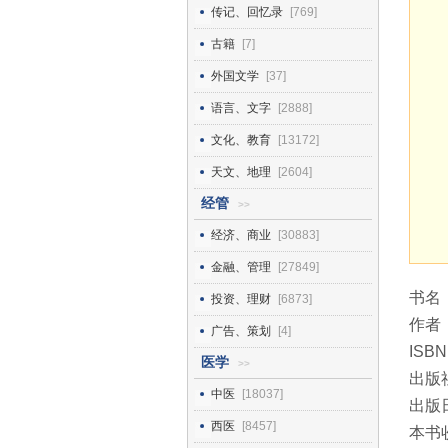
传记、回忆录
[769]
古籍
[7]
外国文学
[37]
语言、文字
[2888]
文化、教育
[13172]
天文、地理
[2604]
经管
>>
经济、商业
[30883]
金融、管理
[27849]
书名
投资、理财
[6873]
作者：
广告、策划
[4]
ISBN
医学
>>
出版
中医
[18037]
出版日
西医
[8457]
本书