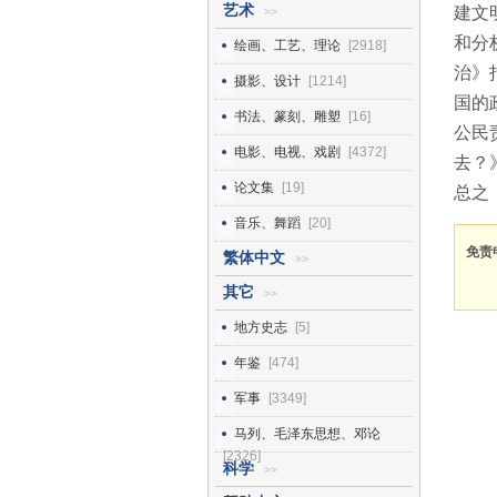
艺术
建文
>>
和分
绘画、工艺、理论
[2918]
治》
摄影、设计
[1214]
国的
书法、篆刻、雕塑
[16]
公民
电影、电视、戏剧
[4372]
去？
论文集
[19]
总之
音乐、舞蹈
[20]
免责
繁体中文
>>
其它
>>
地方史志
[5]
年鉴
[474]
军事
[3349]
马列、毛泽东思想、邓论
[2326]
科学
>>