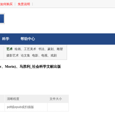
如何购买
免责说明
科学
帮助中心
艺术
绘画、工艺美术
书法、篆刻、雕塑
摄影艺术
论文集
电影、电视、戏剧
音乐、舞蹈
论文集
ar、Morin)、马胜利_社会科学文献出版
清晰程度
文件大小
pdf或epub或扫描版