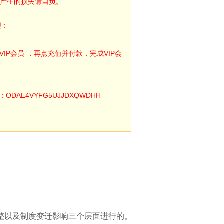
产生的损失请自负。
程：
IP会员”，再点充值并付款，完成VIP会
E4VYFG5UJJDXQWDHH
整以及制度变迁影响三个层面进行的。