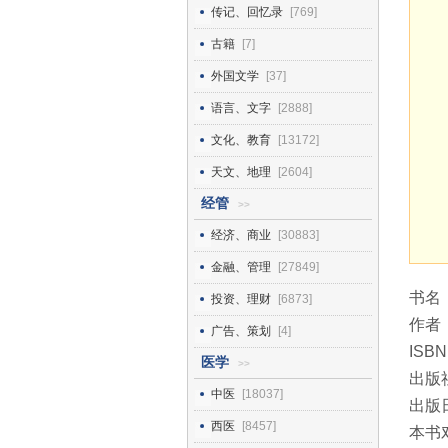
传记、回忆录
[769]
古籍
[7]
外国文学
[37]
语言、文字
[2888]
文化、教育
[13172]
天文、地理
[2604]
经管
>>
经济、商业
[30883]
金融、管理
[27849]
书名
投资、理财
[6873]
作者
广告、策划
[4]
ISBN
医学
>>
出版
中医
[18037]
出版日
西医
[8457]
本书