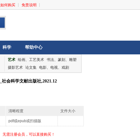
如何购买
免责说明
科学
帮助中心
艺术
绘画、工艺美术
书法、篆刻、雕塑
摄影艺术
论文集
电影、电视、戏剧
音乐、舞蹈
论文集
会科学文献出版社,2021.12
清晰程度
文件大小
pdf或epub或扫描版
无需注册会员，可以直接购买！