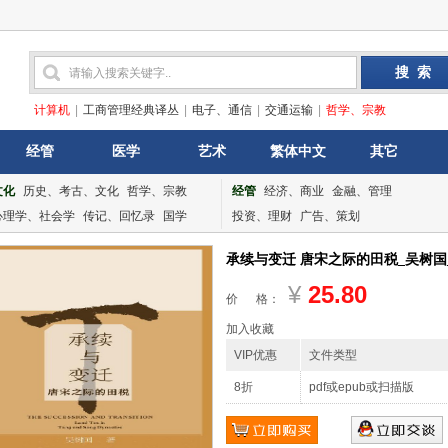
计算机
|
工商管理经典译丛
|
电子、通信
|
交通运输
|
哲学、宗教
经管
医学
艺术
繁体中文
其它
文化
历史、考古、文化
哲学、宗教
经管
经济、商业
金融、管理
心理学、社会学
传记、回忆录
国学
投资、理财
广告、策划
承续与变迁 唐宋之际的田税_吴树国_社
¥
25.80
价 格：
加入收藏
VIP优惠
文件类型
8折
pdf或epub或扫描版