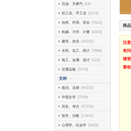
石油、天燃气
[18]
轻工业、手工业
[2523]
自然、环境、安全
[7622]
商品
机械、力学、计量
[4363]
建筑、农业
[18202]
注意
有问
水利、化工、统计
[7886]
请登
电工、金属、设计
[123]
查收
交通运输
[7974]
文科
>>
政治、法律
[46152]
中国文学
[7509]
历史、考古
[37252]
哲学、宗教
[11647]
心理学、社会学
[3825]