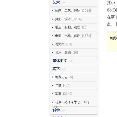
艺术
其中
>>
税征
绘画、工艺、理论
[2918]
在研
摄影、设计
[1214]
点。
书法、篆刻、雕塑
[16]
电影、电视、戏剧
[4372]
免责
论文集
[19]
音乐、舞蹈
[20]
繁体中文
>>
其它
>>
地方史志
[5]
年鉴
[474]
军事
[3349]
马列、毛泽东思想、邓论
[2326]
科学
>>