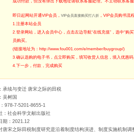
成功付款，但没有弹出下载地址请联系客服处理。不主动联系客服
即日起网站开通VIP会员，
，VIP会员购书流
VIP会员直接购买打八折
1.注册本站会员
2.登录网站，进入会员中心，点击左边导航“在线充值”，选中“购买V
员购买。
(链接地址为：http://www.fou001.com/e/member/buygroup/)
3.确认选购的电子书，点立即购买，填写收货人信息，填入优惠码：ODA
4.下一步，付款，完成购买
：承续与变迁 唐宋之际的田税
：吴树国
：978-7-5201-8655-1
社：社会科学文献出版社
期：2021.12
对唐宋之际田税制度研究是沿着制度结构演进、制度实施机制调