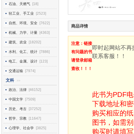
石油、天燃气
[18]
轻工业、手工业
[2523]
自然、环境、安全
[7622]
商品详情
机械、力学、计量
[4363]
建筑、农业
[18202]
注意：链接
即时起网站不再
有问题的书
水利、化工、统计
[7886]
联系客服！！
请登录邮箱
电工、金属、设计
[123]
查收！！！
交通运输
[7974]
文科
>>
政治、法律
[46152]
此书为PDF
中国文学
[7509]
下载地址和密
历史、考古
[37252]
购买相应的纸
哲学、宗教
[11647]
图书，如需别
心理学、社会学
[3825]
购买时请填写