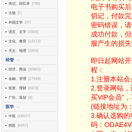
传记、回忆录
[769]
电子书购买后
古籍
[7]
切记，付款完
外国文学
[37]
密码错误，请
语言、文字
[2888]
成功付款，但
文化、教育
[13172]
服产生的损失
天文、地理
[2604]
即日起网站开
经管
>>
程：
经济、商业
[30883]
1.注册本站会
金融、管理
[27849]
2.登录网站
投资、理财
[6873]
买VIP会员”
广告、策划
[4]
(链接地址为：http
医学
>>
3.确认选购
中医
[18037]
码：ODAE4V
西医
[8457]