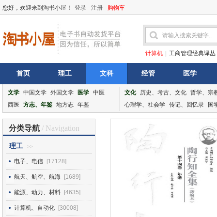
您好，欢迎来到淘书小屋！
登录
注册
购物车
计算机
|
工商管理经典译丛
首页
理工
文科
经管
医学
文学
中国文学
外国文学
医学
中医
文化
历史、考古、文化
哲学、宗
西医
方志、年鉴
地方志
年鉴
心理学、社会学
传记、回忆录
国
分类导航
/ Navigation
理工
>>
电子、电信
[17128]
航天、航空、航海
[1689]
能源、动力、材料
[4635]
计算机、自动化
[30008]