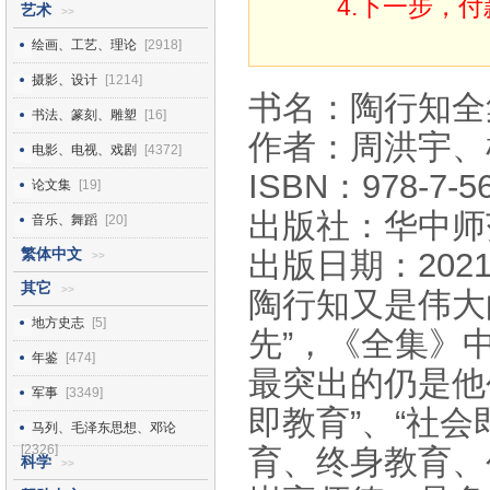
4.下一步，
艺术
>>
绘画、工艺、理论
[2918]
摄影、设计
[1214]
书名：陶行知全
书法、篆刻、雕塑
[16]
作者：周洪宇、
电影、电视、戏剧
[4372]
ISBN：978-7-56
论文集
[19]
出版社：华中师
音乐、舞蹈
[20]
繁体中文
出版日期：2021
>>
其它
>>
陶行知又是伟大
地方史志
[5]
先”，《全集》
年鉴
[474]
最突出的仍是他
军事
[3349]
即教育”、“社会
马列、毛泽东思想、邓论
[2326]
育、终身教育、
科学
>>