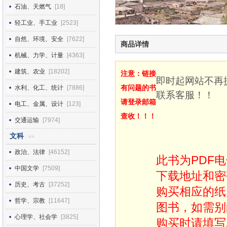
石油、天燃气
[18]
轻工业、手工业
[2523]
自然、环境、安全
[7622]
商品详情
机械、力学、计量
[4363]
建筑、农业
[18202]
注意：链接
即时起网站不再
有问题的书
水利、化工、统计
[7886]
联系客服！！
请登录邮箱
电工、金属、设计
[123]
查收！！！
交通运输
[7974]
文科
>>
政治、法律
[46152]
此书为PDF
中国文学
[7509]
下载地址和密
历史、考古
[37252]
购买相应的纸
哲学、宗教
[11647]
图书，如需别
心理学、社会学
[3825]
购买时请填写