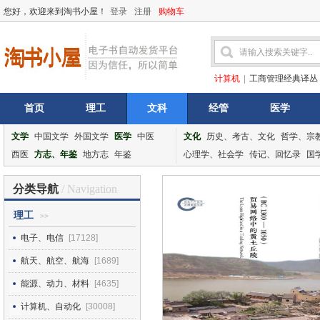
您好，欢迎来到淘书小屋！
登录
注册
购物车
计算机
|
工商管理经典译丛
首页
理工
文科
经管
医学
文学
中国文学
外国文学
医学
中医
文化
历史、考古、文化
哲学、宗
西医
方志、年鉴
地方志
年鉴
心理学、社会学
传记、回忆录
国
分类导航
/ Navigation
理工
>>
电子、电信
[17128]
航天、航空、航海
[1689]
能源、动力、材料
[4635]
计算机、自动化
[30008]