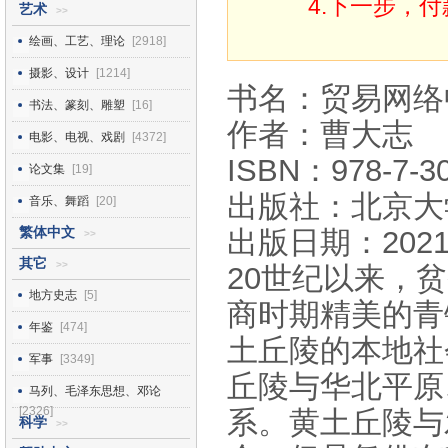
4.下一步，
艺术
>>
绘画、工艺、理论
[2918]
摄影、设计
[1214]
书名：贸易网络中的
书法、篆刻、雕塑
[16]
作者：曹大志
电影、电视、戏剧
[4372]
ISBN：978-7-30
论文集
[19]
出版社：北京大
音乐、舞蹈
[20]
繁体中文
出版日期：2021
>>
其它
>>
20世纪以来，
地方史志
[5]
商时期精美的青
年鉴
[474]
土丘陵的本地社
军事
[3349]
丘陵与华北平原
马列、毛泽东思想、邓论
[2326]
系。黄土丘陵与
科学
>>