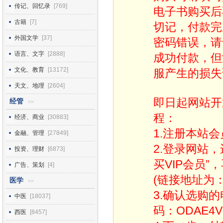
传记、回忆录
[769]
电子书购买后
古籍
[7]
切记，付款完
外国文学
[37]
密码错误，请
语言、文字
[2888]
成功付款，但
文化、教育
[13172]
服产生的损失
天文、地理
[2604]
即日起网站开
经管
>>
程：
经济、商业
[30883]
1.注册本站会
金融、管理
[27849]
2.登录网站
投资、理财
[6873]
买VIP会员”
广告、策划
[4]
(链接地址为：http
医学
>>
3.确认选购
中医
[18037]
码：ODAE4V
西医
[8457]